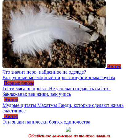
Эзотер
Что значит перо, найденное на одежде?
Воздушный мраморный пирог с клубничным соусом
Первые блюда
Гости мяса не просят. Не успеваю подавать на стол
баклажаны: век живи, век учись
Эзотер
Мудрые цитаты Махатмы Ганди, которые сделают жизнь
счастливее
Эзотер
Эти знаки панически боятся одиночества
Обалденное лакомство из тонкого лаваша