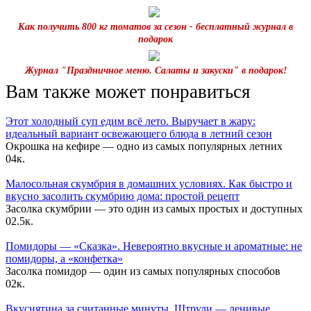
Как получить 800 кг томатов за сезон - бесплатный журнал в
подарок
Журнал "Праздничное меню. Салаты и закуски" в подарок!
Вам также может понравиться
Этот холодный суп едим всё лето. Выручает в жару:
идеальный вариант освежающего блюда в летний сезон
Окрошка на кефире — одно из самых популярных летних
0
4к.
Малосольная скумбрия в домашних условиях. Как быстро и
вкусно засолить скумбрию дома: простой рецепт
Засолка скумбрии — это один из самых простых и доступных
0
2.5к.
Помидоры — «Сказка». Невероятно вкусные и ароматные: не
помидоры, а «конфетка»
Засолка помидор — один из самых популярных способов
0
2к.
Вкуснятина за считанные минуты. Штрули — ленивые