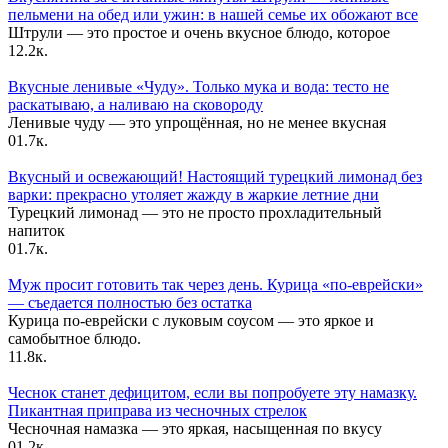
пельмени на обед или ужин: в нашей семье их обожают все
Штрули — это простое и очень вкусное блюдо, которое
1
2.2к.
Вкусные ленивые «Чуду». Только мука и вода: тесто не
раскатываю, а наливаю на сковороду
Ленивые чуду — это упрощённая, но не менее вкусная
0
1.7к.
Вкусный и освежающий! Настоящий турецкий лимонад без
варки: прекрасно утоляет жажду в жаркие летние дни
Турецкий лимонад — это не просто прохладительный
напиток
0
1.7к.
Муж просит готовить так через день. Курица «по-еврейски»
— съедается полностью без остатка
Курица по-еврейски с луковым соусом — это яркое и
самобытное блюдо.
1
1.8к.
Чеснок станет дефицитом, если вы попробуете эту намазку.
Пикантная приправа из чесночных стрелок
Чесночная намазка — это яркая, насыщенная по вкусу
0
1.2к.