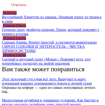
Ответить
Рецепты
Вкуснейший Хачапури из лаваша. Ленивый пирог из творога
и сыра
Первые блюда
Готовлю сразу двойную порцию. Пирог, который покоряет с
первого кусочка
Первые блюда
Сырные блины. Рецепт простой, а съедаются моментально
СИРОП СОЛОДКИ И ЭНТЕРОСГЕЛЬ – ЧИСТКА
ЛИМФОСИСТЕМЫ
Первые блюда
Сытный и вкусный салат «Монах». Покоряет всех, кто
попробовал: подходит на любой праздник
Вам также может понравиться
Этот холодный суп едим всё лето. Выручает в жару:
идеальный вариант освежающего блюда в летний сезон
Окрошка на кефире — одно из самых популярных летних
0
4к.
Малосольная скумбрия в домашних условиях. Как быстро и
вкусно засолить скумбрию дома: простой рецепт