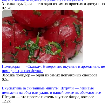
Засолка скумбрии — это один из самых простых и доступных
0
2.5к.
Помидоры — «Сказка». Невероятно вкусные и ароматные: не
помидоры, а «конфетка»
Засолка помидор — один из самых популярных способов
0
2к.
Вкуснятина за считанные минуты. Штрули — ленивые
пельмени на обед или ужин: в нашей семье их обожают все
Штрули — это простое и очень вкусное блюдо, которое
1
2.2к.