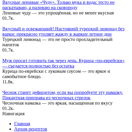
Вкусные ленивые «Чуду». Только мука и вода: тесто не
раскатываю, а наливаю на сковороду
Ленивые чуду — это упрощённая, но не менее вкусная
0
1.7к.
Вкусный и освежающий! Настоящий турецкий лимонад без
варки: прекрасно утоляет жажду в жаркие летние дни
Турецкий лимонад — это не просто прохладительный
напиток
0
1.7к.
Муж просит готовить так через день. Курица «по-еврейски»
— съедается полностью без остатка
Курица по-еврейски с луковым соусом — это яркое и
самобытное блюдо.
1
1.8к.
Чеснок станет дефицитом, если вы попробуете эту намазку.
Пикантная приправа из чесночных стрелок
Чесночная намазка — это яркая, насыщенная по вкусу
0
1.2к.
Навигация
Главная
Архив рецептов