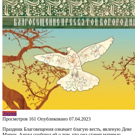
Эзотер
Просмотров
161
Опубликовано
07.04.2023
Праздник Благовещения означает благую весть, явленую Деве
Марии. Ангел сообщил ей о том, что она станет матерью