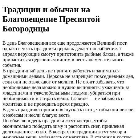
Традиции и обычаи на
Благовещение Пресвятой
Богородицы
В день Благовещения все еще продолжается Великий пост,
однако в честь праздника церковь делает послабление. 7
апреля верующие смогут приготовить рыбные блюда, а также
причаститься церковным вином в честь знаменательного
события.
В праздничный день не принято работать и заниматься
домашними делами. Церковь не запрещает повседневных дел,
если они не отвлекают от молитв. Не стоит забывать, что
необходимые дела можно и нужно выполнять: ухаживать за
младенцами и тяжелобольными людьми, убираться при
необходимости и стирать вещи. Главное — не забывать о
молитвах и не проводить время праздно.
В день праздника принято выпускать птиц, чтобы они летели
к небесам и несли благую весть
По обычаю в день праздника жгут костры, чтобы
окончательно победить зиму и растопить снег, привлекая
долгожданное тепло. В кострах по традиции жгут мусор и
ненужные вещи, избавляясь от негатива. В старину в костры