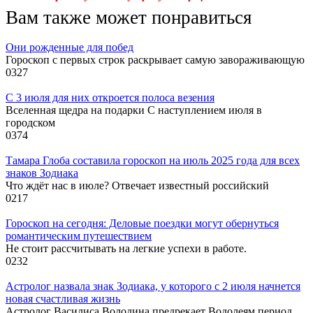
Вам также может понравиться
Они рожденные для побед
Гороскоп с первых строк раскрывает самую завораживающую
0
327
С 3 июля для них откроется полоса везения
Вселенная щедра на подарки С наступлением июля в
городском
0
374
Тамара Глоба составила гороскоп на июль 2025 года для всех
знаков Зодиака
Что ждёт нас в июле? Отвечает известный российский
0
217
Гороскоп на сегодня: Деловые поездки могут обернуться
романтическим путешествием
Не стоит рассчитывать на легкие успехи в работе.
0
232
Астролог назвала знак Зодиака, у которого с 2 июля начнется
новая счастливая жизнь
Астролог Василиса Володина предрекает Водолеям период