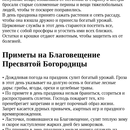
бросали старые соломенные перины и вещи тяжелобольных
людей, чтобы те поскорее поправились.
В день праздника принято сажать растения и сеять рассаду,
чтобы она взошла дружно и принесла богатый урожай.
Церковные службы в этот день стараются посетить все,
унести с собой просфоры и угостить ими всех близких.
Остатки и крошки отдают животным, чтобы защитить их от
болезней.
Приметы на Благовещение
Пресвятой Богородицы
• Дождливая погода на праздник сулит богатый урожай. Гроза
в этот день указывает на долгую осень и богатые лесные
дары: грибы, ягоды, орехи и целебные травы.
• По примете в день праздника нельзя браниться, ссориться и
распространять сплетни. Господь покарает тех, кто
пренебрегает запретами и ведет порочный образ жизни.
Запрет касается дурных привычек, азартных игр и праздного
времяпровождения.
• Ласточки, появившиеся на Благовещение, сулят теплую зиму
и скорое наступление жарких дней без заморозков.
• По примете в день праздника нельзя ничего отдавать из