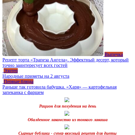
Выпечка
Рецепт торта «Трапеза Ангела». Эффектный десерт, который
точно заинтересует всех гостей
Эзотер
Народные приметы на 2 августа
Первые блюда
Раньше так готовила бабушка. «Харя» — картофельная
запеканка с фаршем
Рацион для похудения на день
Обалденное лакомство из тонкого лаваша
Сырные бублики - супер вкусный рецепт для диеты