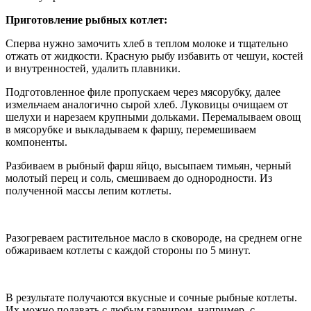
Приготовление рыбных котлет:
Сперва нужно замочить хлеб в теплом молоке и тщательно
отжать от жидкости. Красную рыбу избавить от чешуи, костей
и внутренностей, удалить плавники.
Подготовленное филе пропускаем через мясорубку, далее
измельчаем аналогично сырой хлеб. Луковицы очищаем от
шелухи и нарезаем крупными дольками. Перемалываем овощ
в мясорубке и выкладываем к фаршу, перемешиваем
компоненты.
Разбиваем в рыбный фарш яйцо, высыпаем тимьян, черный
молотый перец и соль, смешиваем до однородности. Из
полученной массы лепим котлеты.
Разогреваем растительное масло в сковороде, на среднем огне
обжариваем котлеты с каждой стороны по 5 минут.
В результате получаются вкусные и сочные рыбные котлеты.
Их можно подавать с любым гарниром, например, с