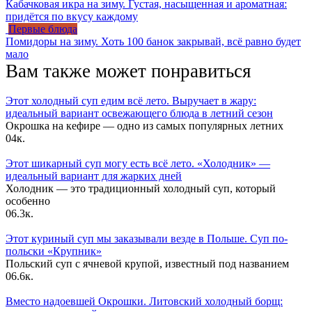
Кабачковая икра на зиму. Густая, насыщенная и ароматная:
придётся по вкусу каждому
Первые блюда
Помидоры на зиму. Хоть 100 банок закрывай, всё равно будет
мало
Вам также может понравиться
Этот холодный суп едим всё лето. Выручает в жару:
идеальный вариант освежающего блюда в летний сезон
Окрошка на кефире — одно из самых популярных летних
0
4к.
Этот шикарный суп могу есть всё лето. «Холодник» —
идеальный вариант для жарких дней
Холодник — это традиционный холодный суп, который
особенно
0
6.3к.
Этот куриный суп мы заказывали везде в Польше. Суп по-
польски «Крупник»
Польский суп с ячневой крупой, известный под названием
0
6.6к.
Вместо надоевшей Окрошки. Литовский холодный борщ: