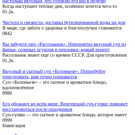
настолько вкусный, что готовлю его раз в неделю
Когда наступают теплые дни, особенно хочется чего-то
0
1.2к.
Чистота и свежесть: доставка бутилированной воды на дом
В мире, где забота о здоровье и благополучии становится
0
842
Вы забудете про «Рассольник». Невероятно вкусный суп из
фарша, соленых огурцов и перловки: новый рецепт
Рассольник знают еще со времен СССР. Для приготовления
0
1.2к.
Вкусный и сытный cуп «Болоньезе». Попробуйте
приготовить, вам точно понравится
Суп «Болоньезе» – это сытное и ароматное блюдо,
вдохновлённое
0
980
Его обожают во всём мире. Венгерский суп-гуляш: поможет
восстановиться после праздников
Суп-гуляш — это сытное и ароматное блюдо, которое имеет
0
999
Навигация