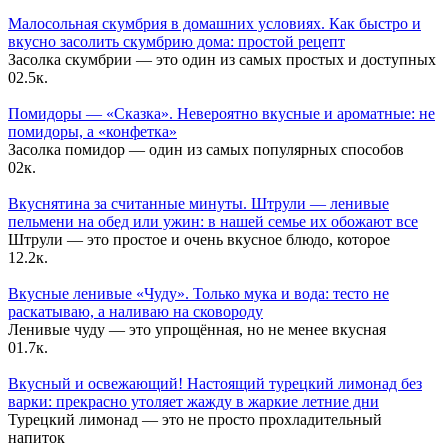
Малосольная скумбрия в домашних условиях. Как быстро и
вкусно засолить скумбрию дома: простой рецепт
Засолка скумбрии — это один из самых простых и доступных
0
2.5к.
Помидоры — «Сказка». Невероятно вкусные и ароматные: не
помидоры, а «конфетка»
Засолка помидор — один из самых популярных способов
0
2к.
Вкуснятина за считанные минуты. Штрули — ленивые
пельмени на обед или ужин: в нашей семье их обожают все
Штрули — это простое и очень вкусное блюдо, которое
1
2.2к.
Вкусные ленивые «Чуду». Только мука и вода: тесто не
раскатываю, а наливаю на сковороду
Ленивые чуду — это упрощённая, но не менее вкусная
0
1.7к.
Вкусный и освежающий! Настоящий турецкий лимонад без
варки: прекрасно утоляет жажду в жаркие летние дни
Турецкий лимонад — это не просто прохладительный
напиток