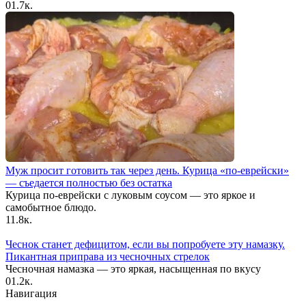
0
1.7к.
Муж просит готовить так через день. Курица «по-еврейски»
— съедается полностью без остатка
Курица по-еврейски с луковым соусом — это яркое и
самобытное блюдо.
1
1.8к.
Чеснок станет дефицитом, если вы попробуете эту намазку.
Пикантная приправа из чесночных стрелок
Чесночная намазка — это яркая, насыщенная по вкусу
0
1.2к.
Навигация