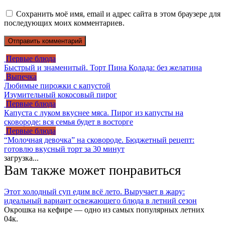
Сохранить моё имя, email и адрес сайта в этом браузере для
последующих моих комментариев.
Первые блюда
Быстрый и знаменитый. Торт Пина Колада: без желатина
Выпечка
Любимые пирожки с капустой
Изумительный кокосовый пирог
Первые блюда
Капуста с луком вкуснее мяса. Пирог из капусты на
сковороде: вся семья будет в восторге
Первые блюда
“Молочная девочка” на сковороде. Бюджетный рецепт:
готовлю вкусный торт за 30 минут
загрузка...
Вам также может понравиться
Этот холодный суп едим всё лето. Выручает в жару:
идеальный вариант освежающего блюда в летний сезон
Окрошка на кефире — одно из самых популярных летних
0
4к.