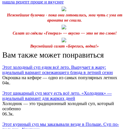
нашла рецепт проще и вкуснее
Нежнейшие булочки - пока они готовились, мои чуть с ума от
аромата не сошли.
Салат из свёклы «Генерал» — вкусно — это не то слово!
Вкуснейший салат «Берегись, водка!»
Вам также может понравиться
Этот холодный суп едим всё лето. Выручает в жару:
идеальный вариант освежающего блюда в летний сезон
Окрошка на кефире — одно из самых популярных летних
0
4к.
Этот шикарный суп могу есть всё лето. «Холодник» —
идеальный вариант для жарких дней
Холодник — это традиционный холодный суп, который
особенно
0
6.3к.
Этот куриный суп мы заказывали везде в Польше. Суп по-