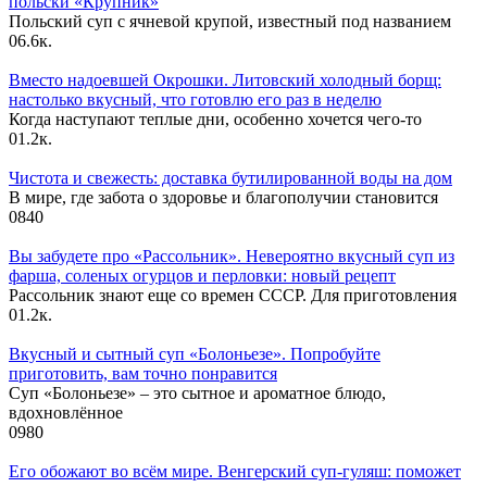
польски «Крупник»
Польский суп с ячневой крупой, известный под названием
0
6.6к.
Вместо надоевшей Окрошки. Литовский холодный борщ:
настолько вкусный, что готовлю его раз в неделю
Когда наступают теплые дни, особенно хочется чего-то
0
1.2к.
Чистота и свежесть: доставка бутилированной воды на дом
В мире, где забота о здоровье и благополучии становится
0
840
Вы забудете про «Рассольник». Невероятно вкусный суп из
фарша, соленых огурцов и перловки: новый рецепт
Рассольник знают еще со времен СССР. Для приготовления
0
1.2к.
Вкусный и сытный cуп «Болоньезе». Попробуйте
приготовить, вам точно понравится
Суп «Болоньезе» – это сытное и ароматное блюдо,
вдохновлённое
0
980
Его обожают во всём мире. Венгерский суп-гуляш: поможет