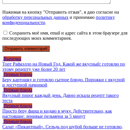
Нажимая на кнопку "Отправить отзыв", я даю согласие на
обработку персональных данных
и принимаю
политику
конфиденциальности
.
Сохранить моё имя, email и адрес сайта в этом браузере для
последующих моих комментариев.
Выпечка
Торт Рафаэлло на Новый Год. Какой же вкусный: готовлю по
этому рецепту уже более 20 лет
Первые блюда
Беру картошку и готовлю сытное блюдо. Пирожки с вкусной
и доступной начинкой
Первые блюда
Вкусный пирог каждый день. Давно искала рецепт такого
теста
Первые блюда
Просто беру фарш и кидаю в муку. Действительно, как
настоящие: ленивые пельмени за 5 минут
Первые блюда
Салат «Пикантный». Сельдь под шубой больше не готовлю,