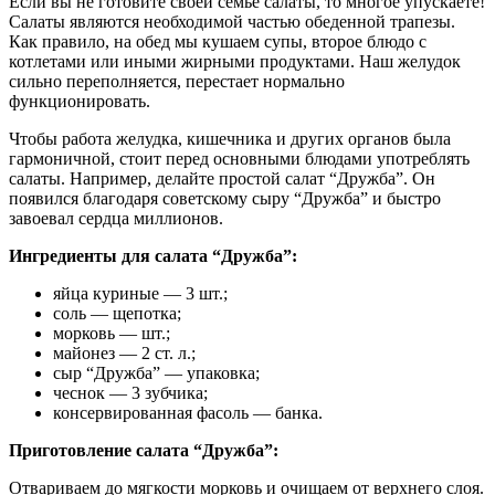
Если вы не готовите своей семье салаты, то многое упускаете!
Салаты являются необходимой частью обеденной трапезы.
Как правило, на обед мы кушаем супы, второе блюдо с
котлетами или иными жирными продуктами. Наш желудок
сильно переполняется, перестает нормально
функционировать.
Чтобы работа желудка, кишечника и других органов была
гармоничной, стоит перед основными блюдами употреблять
салаты. Например, делайте простой салат “Дружба”. Он
появился благодаря советскому сыру “Дружба” и быстро
завоевал сердца миллионов.
Ингредиенты для салата “Дружба”:
яйца куриные — 3 шт.;
соль — щепотка;
морковь — шт.;
майонез — 2 ст. л.;
сыр “Дружба” — упаковка;
чеснок — 3 зубчика;
консервированная фасоль — банка.
Приготовление салата “Дружба”:
Отвариваем до мягкости морковь и очищаем от верхнего слоя.