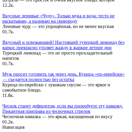
1
2.2к.
Вкусные ленивые «Чуду». Только мука и вода: тесто не
раскатываю, а наливаю на сковороду
Ленивые чуду — это упрощённая, но не менее вкусная
0
1.7к.
Вкусный и освежающий! Настоящий турецкий лимонад без
варки: прекрасно утоляет жажду в жаркие летние дни
Турецкий лимонад — это не просто прохладительный
напиток
0
1.7к.
Муж просит готовить так через день. Курица «по-еврейски»
— съедается полностью без остатка
Курица по-еврейски с луковым соусом — это яркое и
самобытное блюдо.
1
1.8к.
Чеснок станет дефицитом, если вы попробуете эту намазку.
Пикантная приправа из чесночных стрелок
Чесночная намазка — это яркая, насыщенная по вкусу
0
1.2к.
Навигация