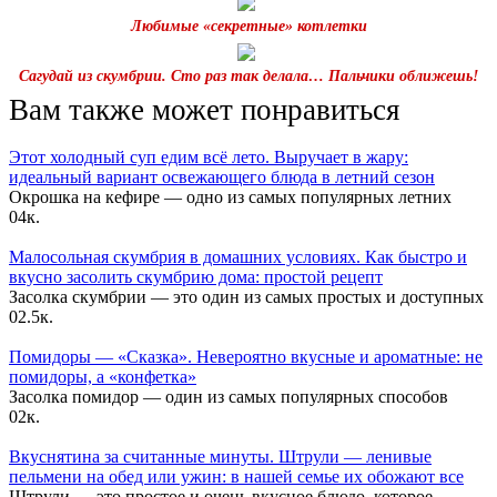
Любимые «секретные» котлетки
Сагудай из скумбрии. Сто раз так делала… Пальчики оближешь!
Вам также может понравиться
Этот холодный суп едим всё лето. Выручает в жару:
идеальный вариант освежающего блюда в летний сезон
Окрошка на кефире — одно из самых популярных летних
0
4к.
Малосольная скумбрия в домашних условиях. Как быстро и
вкусно засолить скумбрию дома: простой рецепт
Засолка скумбрии — это один из самых простых и доступных
0
2.5к.
Помидоры — «Сказка». Невероятно вкусные и ароматные: не
помидоры, а «конфетка»
Засолка помидор — один из самых популярных способов
0
2к.
Вкуснятина за считанные минуты. Штрули — ленивые
пельмени на обед или ужин: в нашей семье их обожают все
Штрули — это простое и очень вкусное блюдо, которое