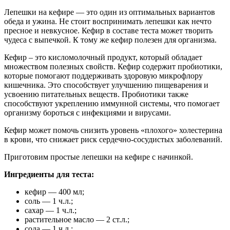
Лепешки на кефире — это один из оптимальных вариантов
обеда и ужина. Не стоит воспринимать лепешки как нечто
пресное и невкусное. Кефир в составе теста может творить
чудеса с выпечкой. К тому же кефир полезен для организма.
Кефир – это кисломолочный продукт, который обладает
множеством полезных свойств. Кефир содержит пробиотики,
которые помогают поддерживать здоровую микрофлору
кишечника. Это способствует улучшению пищеварения и
усвоению питательных веществ. Пробиотики также
способствуют укреплению иммунной системы, что помогает
организму бороться с инфекциями и вирусами.
Кефир может помочь снизить уровень «плохого» холестерина
в крови, что снижает риск сердечно-сосудистых заболеваний.
Приготовим простые лепешки на кефире с начинкой.
Ингредиенты для теста:
кефир — 400 мл;
соль — 1 ч.л.;
сахар — 1 ч.л.;
растительное масло — 2 ст.л.;
сода — 1 ч.л.;