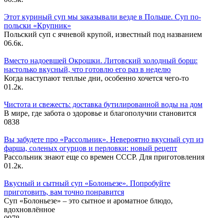
Этот куриный суп мы заказывали везде в Польше. Суп по-
польски «Крупник»
Польский суп с ячневой крупой, известный под названием
0
6.6к.
Вместо надоевшей Окрошки. Литовский холодный борщ:
настолько вкусный, что готовлю его раз в неделю
Когда наступают теплые дни, особенно хочется чего-то
0
1.2к.
Чистота и свежесть: доставка бутилированной воды на дом
В мире, где забота о здоровье и благополучии становится
0
838
Вы забудете про «Рассольник». Невероятно вкусный суп из
фарша, соленых огурцов и перловки: новый рецепт
Рассольник знают еще со времен СССР. Для приготовления
0
1.2к.
Вкусный и сытный cуп «Болоньезе». Попробуйте
приготовить, вам точно понравится
Суп «Болоньезе» – это сытное и ароматное блюдо,
вдохновлённое