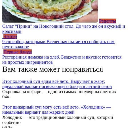
Рецепты
Салат “Принц” на Новогодний стол. До чего же он вкусный и
красивый
Эзотер
9 способов, которыми Вселенная пытается сообщить нам
нечто важное
Первые блюда
Ресторанная намазка на хлеб. Бюджетно и вкусно: готовится
из простых ингредиентов
Вам также может понравиться
Этот холодный суп едим всё лето. Выручает в жару:
идеальный вариант освежающего блюда в летний сезон
Окрошка на кефире — одно из самых популярных летних
0
4к.
Этот шикарный суп могу есть всё лето. «Холодник» —
идеальный вариант для жарких дней
Холодник — это традиционный холодный суп, который
особенно
0
6.3к.