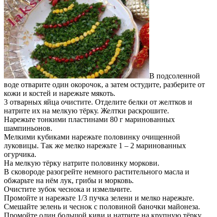
В подсоленной
воде отварите один окорочок, а затем остудите, разберите от
кожи и костей и нарежьте мякоть.
3 отварных яйца очистите. Отделите белки от желтков и
натрите их на мелкую тёрку. Желтки раскрошите.
Нарежьте тонкими пластинами 80 г маринованных
шампиньонов.
Мелкими кубиками нарежьте половинку очищенной
луковицы. Так же мелко нарежьте 1 – 2 маринованных
огурчика.
На мелкую тёрку натрите половинку моркови.
В сковороде разогрейте немного растительного масла и
обжарьте на нём лук, грибы и морковь.
Очистите зубок чеснока и измельчите.
Промойте и нарежьте 1/3 пучка зелени и мелко нарежьте.
Смешайте зелень и чеснок с половиной баночки майонеза.
Промойте один большой киви и натрите на крупную тёрку.