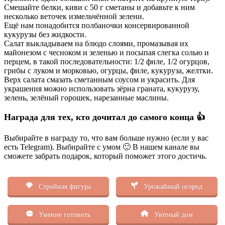
Смешайте белки, киви с 50 г сметаны и добавьте к ним
несколько веточек измельчённой зелени.
Ещё нам понадобится полбаночки консервированной
кукурузы без жидкости.
Салат выкладываем на блюдо слоями, промазывая их
майонезом с чесноком и зеленью и посыпая слегка солью и
перцем, в такой последовательности: 1/2 филе, 1/2 огурцов,
грибы с луком и морковью, огурцы, филе, кукуруза, желтки.
Верх салата смазать сметанным соусом и украсить. Для
украшения можно использовать зёрна граната, кукурузу,
зелень, зелёный горошек, нарезанные маслины.
Награда для тех, кто дочитал до самого конца 👍
Выбирайте в награду то, что вам больше нужно (если у вас
есть Telegram). Выбирайте с умом 🙂 В нашем канале вы
сможете забрать подарок, который поможет этого достичь.
Стройная фигура
Урожайный огород
Умение готовить
Уютный дом