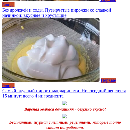
блюда
Без дрожжей и соды. Пузырчатые пирожки со сладкой
начинкой: вкусные и хрустящие
Первые
блюда
Самый вкусный пирог с мандаринами. Новогодний рецепт за
15 минут: всего 4 ингредиента
Вареная колбаса домашняя - безумно вкусно!
Бесплатный журнал с летними рецептами, которые точно
стоит попробовать