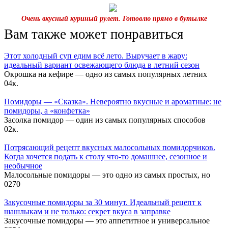
Очень вкусный куриный рулет. Готовлю прямо в бутылке
Вам также может понравиться
Этот холодный суп едим всё лето. Выручает в жару:
идеальный вариант освежающего блюда в летний сезон
Окрошка на кефире — одно из самых популярных летних
0
4к.
Помидоры — «Сказка». Невероятно вкусные и ароматные: не
помидоры, а «конфетка»
Засолка помидор — один из самых популярных способов
0
2к.
Потрясающий рецепт вкусных малосольных помидорчиков.
Когда хочется подать к столу что-то домашнее, сезонное и
необычное
Малосольные помидоры — это одно из самых простых, но
0
270
Закусочные помидоры за 30 минут. Идеальный рецепт к
шашлыкам и не только: секрет вкуса в заправке
Закусочные помидоры — это аппетитное и универсальное