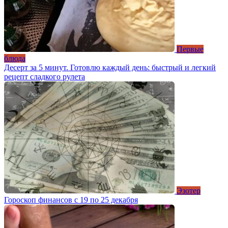
Первые
блюда
Десерт за 5 минут. Готовлю каждый день: быстрый и легкий
рецепт сладкого рулета
Эзотер
Гороскоп финансов с 19 по 25 декабря