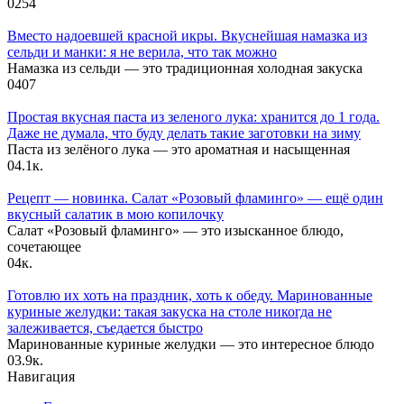
0
254
Вместо надоевшей красной икры. Вкуснейшая намазка из
сельди и манки: я не верила, что так можно
Намазка из сельди — это традиционная холодная закуска
0
407
Простая вкусная паста из зеленого лука: хранится до 1 года.
Даже не думала, что буду делать такие заготовки на зиму
Паста из зелёного лука — это ароматная и насыщенная
0
4.1к.
Рецепт — новинка. Салат «Розовый фламинго» — ещё один
вкусный салатик в мою копилочку
Салат «Розовый фламинго» — это изысканное блюдо,
сочетающее
0
4к.
Готовлю их хоть на праздник, хоть к обеду. Маринованные
куриные желудки: такая закуска на столе никогда не
залеживается, съедается быстро
Маринованные куриные желудки — это интересное блюдо
0
3.9к.
Навигация