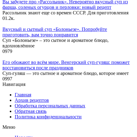
Вы забудете про «Рассольник». Невероятно вкусный суп из
фарша, соленых огурцов и перловки: новый рецепт
Рассольник знают еще со времен СССР. Для приготовления
0
1.2к.
Вкусный и сытный cуп «Болоньезе». Попробуйте
приготовить, вам точно понравится
Суп «Болоньезе» – это сытное и ароматное блюдо,
вдохновлённое
0
979
Его обожают во всём мире. Венгерский суп-гуляш: поможет
восстановиться после праздников
Суп-гуляш — это сытное и ароматное блюдо, которое имеет
0
997
Навигация
Главная
Архив рецептов
Обработка персональных данных
Обратная связь
Политика конфиденциальности
Меню