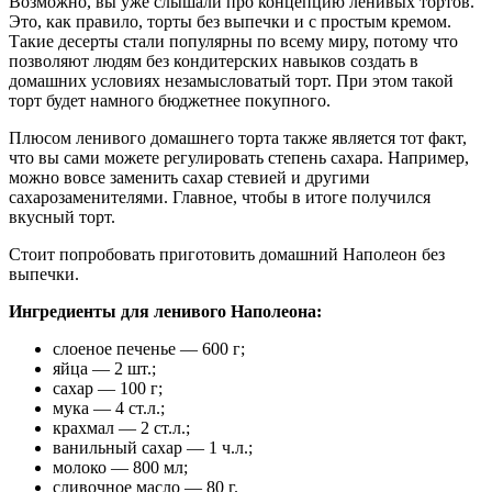
Возможно, вы уже слышали про концепцию ленивых тортов.
Это, как правило, торты без выпечки и с простым кремом.
Такие десерты стали популярны по всему миру, потому что
позволяют людям без кондитерских навыков создать в
домашних условиях незамысловатый торт. При этом такой
торт будет намного бюджетнее покупного.
Плюсом ленивого домашнего торта также является тот факт,
что вы сами можете регулировать степень сахара. Например,
можно вовсе заменить сахар стевией и другими
сахарозаменителями. Главное, чтобы в итоге получился
вкусный торт.
Стоит попробовать приготовить домашний Наполеон без
выпечки.
Ингредиенты для ленивого Наполеона:
слоеное печенье — 600 г;
яйца — 2 шт.;
сахар — 100 г;
мука — 4 ст.л.;
крахмал — 2 ст.л.;
ванильный сахар — 1 ч.л.;
молоко — 800 мл;
сливочное масло — 80 г.