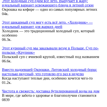
Этот холодный суп едим всё лето. Выручает в жару:
идеальный вариант освежающего блюда в летний сезон
Окрошка на кефире — одно из самых популярных летних
0
4к.
Этот шикарный суп могу есть всё лето. «Холодник» —
идеальный вариант для жарких дней
Холодник — это традиционный холодный суп, который
особенно
0
6.3к.
Этот куриный суп мы заказывали везде в Польше. Суп по-
польски «Крупник»
Польский суп с ячневой крупой, известный под названием
0
6.6к.
Вместо надоевшей Окрошки. Литовский холодный борщ:
настолько вкусный, что готовлю его раз в неделю
Когда наступают теплые дни, особенно хочется чего-то
0
1.2к.
Чистота и свежесть: доставка бутилированной воды на дом
В мире, где забота о здоровье и благополучии становится
0
839