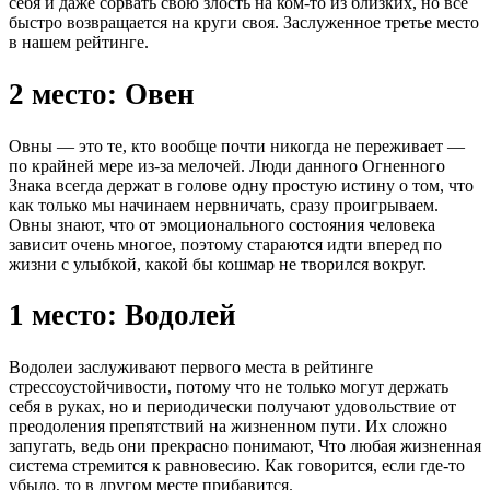
себя и даже сорвать свою злость на ком-то из близких, но все
быстро возвращается на круги своя. Заслуженное третье место
в нашем рейтинге.
2 место: Овен
Овны — это те, кто вообще почти никогда не переживает —
по крайней мере из-за мелочей. Люди данного Огненного
Знака всегда держат в голове одну простую истину о том, что
как только мы начинаем нервничать, сразу проигрываем.
Овны знают, что от эмоционального состояния человека
зависит очень многое, поэтому стараются идти вперед по
жизни с улыбкой, какой бы кошмар не творился вокруг.
1 место: Водолей
Водолеи заслуживают первого места в рейтинге
стрессоустойчивости, потому что не только могут держать
себя в руках, но и периодически получают удовольствие от
преодоления препятствий на жизненном пути. Их сложно
запугать, ведь они прекрасно понимают, Что любая жизненная
система стремится к равновесию. Как говорится, если где-то
убыло, то в другом месте прибавится.