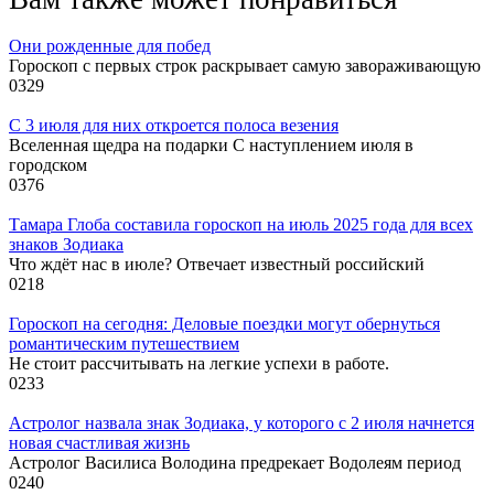
Они рожденные для побед
Гороскоп с первых строк раскрывает самую завораживающую
0
329
С 3 июля для них откроется полоса везения
Вселенная щедра на подарки С наступлением июля в
городском
0
376
Тамара Глоба составила гороскоп на июль 2025 года для всех
знаков Зодиака
Что ждёт нас в июле? Отвечает известный российский
0
218
Гороскоп на сегодня: Деловые поездки могут обернуться
романтическим путешествием
Не стоит рассчитывать на легкие успехи в работе.
0
233
Астролог назвала знак Зодиака, у которого с 2 июля начнется
новая счастливая жизнь
Астролог Василиса Володина предрекает Водолеям период
0
240