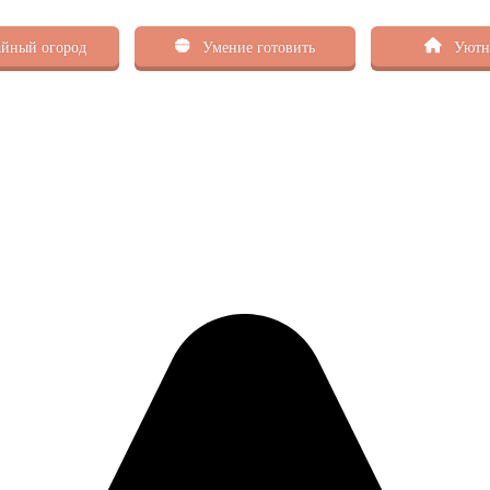
йный огород
Умение готовить
Уютн