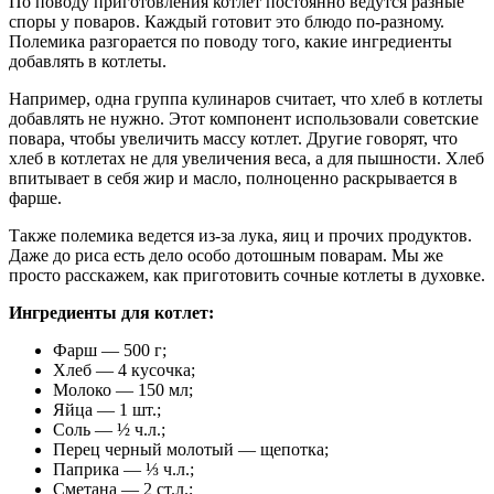
По поводу приготовления котлет постоянно ведутся разные
споры у поваров. Каждый готовит это блюдо по-разному.
Полемика разгорается по поводу того, какие ингредиенты
добавлять в котлеты.
Например, одна группа кулинаров считает, что хлеб в котлеты
добавлять не нужно. Этот компонент использовали советские
повара, чтобы увеличить массу котлет. Другие говорят, что
хлеб в котлетах не для увеличения веса, а для пышности. Хлеб
впитывает в себя жир и масло, полноценно раскрывается в
фарше.
Также полемика ведется из-за лука, яиц и прочих продуктов.
Даже до риса есть дело особо дотошным поварам. Мы же
просто расскажем, как приготовить сочные котлеты в духовке.
Ингредиенты для котлет:
Фарш — 500 г;
Хлеб — 4 кусочка;
Молоко — 150 мл;
Яйца — 1 шт.;
Соль — ½ ч.л.;
Перец черный молотый — щепотка;
Паприка — ⅓ ч.л.;
Сметана — 2 ст.л.;