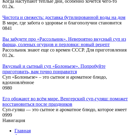
Когда наступают теплые дни, особенно хочется чего-то
0
1.2к.
Чистота и свежесть: доставка бутилированной воды на дом
В мире, где забота о здоровье и благополучии становится
0
841
Вы забудете про «Рассольник». Невероятно вкусный суп из
фарша, соленых огурцов и перловки: новый рецепт
Рассольник знают еще со времен СССР. Для приготовления
0
1.2к.
Вкусный и сытный cуп «Болоньезе». Попробуйте
приготовить, вам точно понравится
Суп «Болоньезе» – это сытное и ароматное блюдо,
вдохновлённое
0
980
Его обожают во всём мире. Венгерский суп-гуляш: поможет
восстановиться после праздников
Суп-гуляш — это сытное и ароматное блюдо, которое имеет
0
999
Навигация
Главная