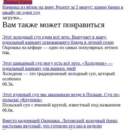
Первые блюда
Начинка из яблок на зиму. Рецепт за 5 минут: храню банки в
шкафу не один год
загрузка...
Вам также может понравиться
Этот холодный суп едим всё лето. Выручает в жару:
идеальный вариант освежающего блюда в летний сезон
Окрошка на кефире — одно из самых популярных летних
0
4к.
Этот шикарный суп могу есть всё лето. «Холодник» —
идеальный вариант для жарких дней
Холодник — это традиционный холодный суп, который
особенно
0
6.3к.
Этот куриный суп мы заказывали везде в Польше. Суп по-
польски «Крупник»
Польский суп с ячневой крупой, известный под названием
0
6.6к.
Вместо надоевшей Окрошки. Литовский холодный борщ:
настолько вкусный, что готовлю его раз в неделю