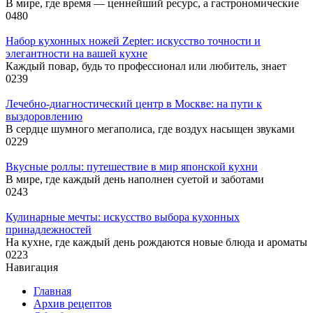
В мире, где время — ценнейший ресурс, а гастрономические
0
480
Набор кухонных ножей Zepter: искусство точности и
элегантности на вашей кухне
Каждый повар, будь то профессионал или любитель, знает
0
239
Лечебно-диагностический центр в Москве: на пути к
выздоровлению
В сердце шумного мегаполиса, где воздух насыщен звуками
0
229
Вкусные роллы: путешествие в мир японской кухни
В мире, где каждый день наполнен суетой и заботами
0
243
Кулинарные мечты: искусство выбора кухонных
принадлежностей
На кухне, где каждый день рождаются новые блюда и ароматы
0
223
Навигация
Главная
Архив рецептов