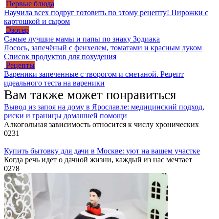
Первые блюда
Научила всех подруг готовить по этому рецепту! Пирожки с
картошкой и сыром
Эзотер
Самые лучшие мамы и папы по знаку Зодиака
Лосось, запечёный с фенхелем, томатами и красным луком
Список продуктов для похудения
Рецепты
Вареники запеченные с творогом и сметаной. Рецепт
идеального теста на вареники
Вам также может понравиться
Вывод из запоя на дому в Ярославле: медицинский подход,
риски и границы домашней помощи
Алкогольная зависимость относится к числу хронических
0
231
Купить бытовку для дачи в Москве: уют на вашем участке
Когда речь идет о дачной жизни, каждый из нас мечтает
0
278