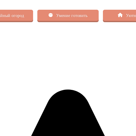
йный огород
Умение готовить
Уютн