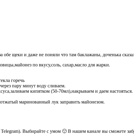
а обе щеки и даже не поняли что там баклажаны, доченька сказал
ицы,майонез по вкусу,соль, сахар,масло для жарки.
екла горечь
через пару минут воду сливаем.
уксуса,заливаем кипятком (50-70мл),накрываем и даем настояться.
а,отжатый маринованный лук заправить майонезом.
ь Telegram). Выбирайте с умом 🙂 В нашем канале вы сможете заб