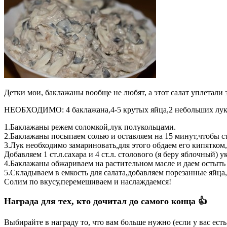
Детки мои, баклажаны вообще не любят, а этот салат уплетали з
НЕОБХОДИМО: 4 баклажана,4-5 крутых яйца,2 небольших луков
1.Баклажаны режем соломкой,лук полукольцами.
2.Баклажаны посыпаем солью и оставляем на 15 минут,чтобы ст
3.Лук необходимо замариновать,для этого обдаем его кипятком,
Добавляем 1 ст.л.сахара и 4 ст.л. столового (я беру яблочный) 
4.Баклажаны обжариваем на растительном масле и даем остыть
5.Складываем в емкость для салата,добавляем порезанные яйц
Солим по вкусу,перемешиваем и наслаждаемся!
Награда для тех, кто дочитал до самого конца 👍
Выбирайте в награду то, что вам больше нужно (если у вас ест