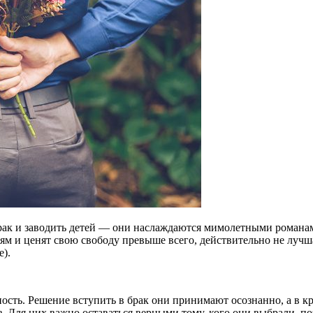
брак и заводить детей — они наслаждаются мимолетными романам
ям и ценят свою свободу превыше всего, действительно не лучш
е).
ость. Решение вступить в брак они принимают осознанно, а в к
 Для них важно оставаться верными тому, кого они выбрали, поэт