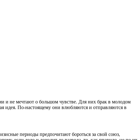
и и не мечтают о большом чувстве. Для них брак в молодом
ая идея. По-настоящему они влюбляются и отправляются в
ризисные периоды предпочитают бороться за свой союз,
ому, если дело и доходит до развода, то, как правило, не по их