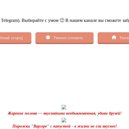
ь Telegram). Выбирайте с умом 🙂 В нашем канале вы сможете заб
йный огород
Умение готовить
Уютн
Жареное молоко — вкуснятина необыкновенная, удиви друзей!
Пирожки "Варзэре" с капустой - в жизни не ела вкуснее!