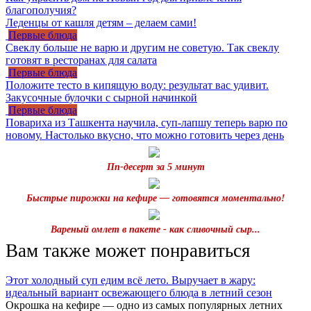
благополучия?
Леденцы от кашля детям – делаем сами!
Первые блюда
Свеклу больше не варю и другим не советую. Так свеклу
готовят в ресторанах для салата
Первые блюда
Положите тесто в кипящую воду: результат вас удивит.
Закусочные булочки с сырной начинкой
Первые блюда
Повариха из Ташкента научила, суп-лапшу теперь варю по
новому. Настолько вкусно, что можно готовить через день
Пп-десерт за 5 минут
Быстрые пирожки на кефире — готовятся моментально!
Вареный омлет в пакете - как сливочный сыр...
Вам также может понравиться
Этот холодный суп едим всё лето. Выручает в жару:
идеальный вариант освежающего блюда в летний сезон
Окрошка на кефире — одно из самых популярных летних