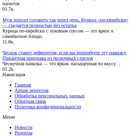
напиток
0
1.7к.
Муж просит готовить так через день. Курица «по-еврейски»
— съедается полностью без остатка
Курица по-еврейски с луковым соусом — это яркое и
самобытное блюдо.
1
1.8к.
Чеснок станет дефицитом, если вы попробуете эту намазку.
Пикантная приправа из чесночных стрелок
Чесночная намазка — это яркая, насыщенная по вкусу
0
1.2к.
Навигация
Главная
Архив рецептов
Обработка персональных данных
Обратная связь
Политика конфиденциальности
Меню
Новости
Рецепты