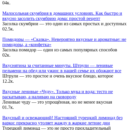
0
4к.
Малосольная скумбрия в домашних условиях. Как быстро и
вкусно засолить скумбрию дома: простой рецепт
Засолка скумбрии — это один из самых простых и доступных
0
2.5к.
Помидоры — «Сказка». Невероятно вкусные и ароматные: не
помидоры, а «конфетка»
Засолка помидор — один из самых популярных способов
0
2к.
Вкуснятина за считанные минуты. Штрули — ленивые
пельмени на обед или ужин: в нашей семье их обожают все
Штрули — это простое и очень вкусное блюдо, которое
1
2.2к.
Вкусные ленивые «Чуду». Только мука и вода: тесто не
раскатываю, а наливаю на сковороду
Ленивые чуду — это упрощённая, но не менее вкусная
0
1.7к.
Вкусный и освежающий! Настоящий турецкий лимонад без
варки: прекрасно утоляет жажду в жаркие летние дни
Турецкий лимонад — это не просто прохладительный