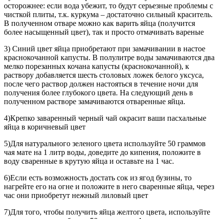
осторожнее: если вода убежит, то будут серьезные проблемы с
чисткой плиты, т.к. куркума – достаточно сильный краситель.
В полученном отваре можно как варить яйца (получится
более насыщенный цвет), так и просто отмачивать вареные
3) Синий цвет яйца приобретают при замачивании в настое
краснокочанной капусты. В полулитре воды замачиваются два
мелко порезанных кочана капусты (краснокочанной), к
раствору добавляется шесть столовых ложек белого уксуса,
после чего раствор должен настояться в течение ночи для
получения более глубокого цвета. На следующий день в
полученном растворе замачиваются отваренные яйца.
4)Крепко заваренный черный чай окрасит ваши пасхальные
яйца в коричневый цвет
5)Для натурального зеленого цвета используйте 50 граммов
чая мате на 1 литр воды, доведите до кипения, положите в
воду сваренные в крутую яйца и оставьте на 1 час.
6)Если есть возможность достать сок из ягод бузины, то
нагрейте его на огне и положите в него сваренные яйца, через
час они приобретут нежный лиловый цвет
7)Для того, чтобы получить яйца желтого цвета, используйте