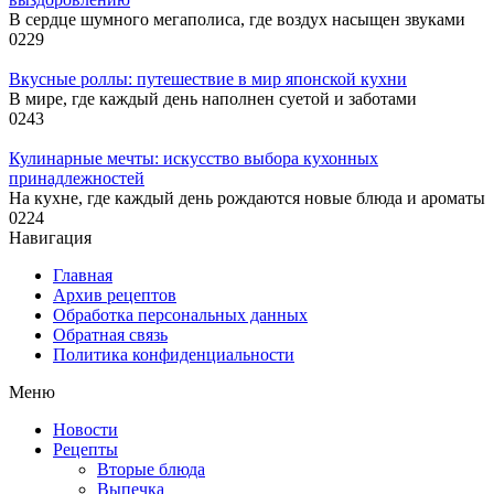
В сердце шумного мегаполиса, где воздух насыщен звуками
0
229
Вкусные роллы: путешествие в мир японской кухни
В мире, где каждый день наполнен суетой и заботами
0
243
Кулинарные мечты: искусство выбора кухонных
принадлежностей
На кухне, где каждый день рождаются новые блюда и ароматы
0
224
Навигация
Главная
Архив рецептов
Обработка персональных данных
Обратная связь
Политика конфиденциальности
Меню
Новости
Рецепты
Вторые блюда
Выпечка