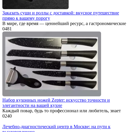
Заказать суши и роллы с доставкой: вкусное путешествие
прямо к вашему порогу
В мире, где время — ценнейший ресурс, а гастрономические
0
481
Набор кухонных ножей Zepter: искусство точности и
элегантности на вашей кухне
Каждый повар, будь то профессионал или любитель, знает
0
240
Лечебно-диагностический центр в Москве: на пути к
выздоровлению