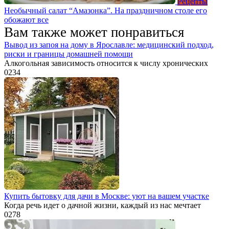
Рецепты
Необычный салат “Амазонка”. На праздничном столе его
обожают все
Вам также может понравиться
Вывод из запоя на дому в Ярославле: медицинский подход,
риски и границы домашней помощи
Алкогольная зависимость относится к числу хронических
0
234
Купить бытовку для дачи в Москве: уют на вашем участке
Когда речь идет о дачной жизни, каждый из нас мечтает
0
278