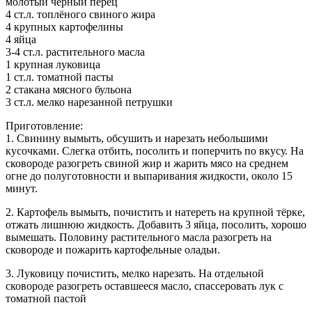
молотый чёрный перец
4 ст.л. топлёного свиного жира
4 крупных картофелины
4 яйца
3-4 ст.л. растительного масла
1 крупная луковица
1 ст.л. томатной пасты
2 стакана мясного бульона
3 ст.л.
мелко нарезанной петрушки
Приготовление:
1. Свинину вымыть, обсушить и нарезать небольшими
кусочками. Слегка отбить, посолить и поперчить по вкусу. На
сковороде разогреть свиной жир и жарить мясо на среднем
огне до полуготовности и выпаривания жидкости, около 15
минут.
2. Картофель вымыть, почистить и натереть на крупной тёрке,
отжать лишнюю жидкость. Добавить 3 яйца, посолить, хорошо
вымешать. Половину растительного масла разогреть на
сковороде и пожарить картофельные оладьи.
3. Луковицу почистить, мелко нарезать. На отдельной
сковороде разогреть оставшееся масло, спассеровать лук с
томатной пастой