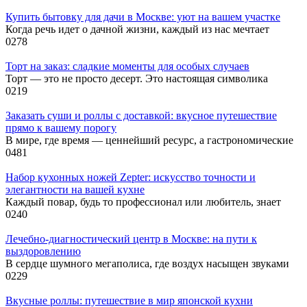
Купить бытовку для дачи в Москве: уют на вашем участке
Когда речь идет о дачной жизни, каждый из нас мечтает
0
278
Торт на заказ: сладкие моменты для особых случаев
Торт — это не просто десерт. Это настоящая символика
0
219
Заказать суши и роллы с доставкой: вкусное путешествие
прямо к вашему порогу
В мире, где время — ценнейший ресурс, а гастрономические
0
481
Набор кухонных ножей Zepter: искусство точности и
элегантности на вашей кухне
Каждый повар, будь то профессионал или любитель, знает
0
240
Лечебно-диагностический центр в Москве: на пути к
выздоровлению
В сердце шумного мегаполиса, где воздух насыщен звуками
0
229
Вкусные роллы: путешествие в мир японской кухни