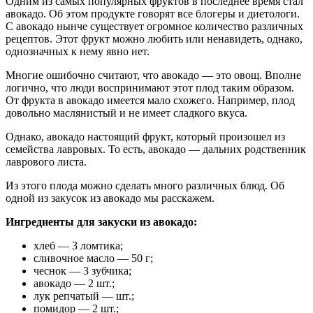
Одним из самых популярных фруктов в последнее время стал
авокадо. Об этом продукте говорят все блогеры и диетологи.
С авокадо нынче существует огромное количество различных
рецептов. Этот фрукт можно любить или ненавидеть, однако,
однозначных к нему явно нет.
Многие ошибочно считают, что авокадо — это овощ. Вполне
логично, что люди воспринимают этот плод таким образом.
От фрукта в авокадо имеется мало схожего. Например, плод
довольно маслянистый и не имеет сладкого вкуса.
Однако, авокадо настоящий фрукт, который произошел из
семейства лавровых. То есть, авокадо — дальних родственник
лаврового листа.
Из этого плода можно сделать много различных блюд. Об
одной из закусок из авокадо мы расскажем.
Ингредиенты для закуски из авокадо:
хлеб — 3 ломтика;
сливочное масло — 50 г;
чеснок — 3 зубчика;
авокадо — 2 шт.;
лук репчатый — шт.;
помидор — 2 шт.;