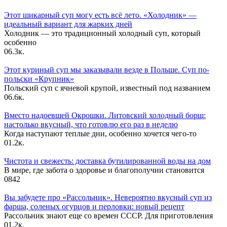
Этот шикарный суп могу есть всё лето. «Холодник» —
идеальный вариант для жарких дней
Холодник — это традиционный холодный суп, который
особенно
0
6.3к.
Этот куриный суп мы заказывали везде в Польше. Суп по-
польски «Крупник»
Польский суп с ячневой крупой, известный под названием
0
6.6к.
Вместо надоевшей Окрошки. Литовский холодный борщ:
настолько вкусный, что готовлю его раз в неделю
Когда наступают теплые дни, особенно хочется чего-то
0
1.2к.
Чистота и свежесть: доставка бутилированной воды на дом
В мире, где забота о здоровье и благополучии становится
0
842
Вы забудете про «Рассольник». Невероятно вкусный суп из
фарша, соленых огурцов и перловки: новый рецепт
Рассольник знают еще со времен СССР. Для приготовления
0
1.2к.