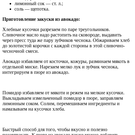
лимонный сок — ст. л.;
соль — щепотка.
Приготовление закуски из авокадо:
Хлебные кусочки разрезаем по паре треугольников.
Сливочное масло надо растопить на сковороде, выдавить
через пресс туда же пару зубчиков чеснока. Обжариваем хлеб
до золотистой корочки с каждой стороны в этой сливочно-
чесночной смеси.
Авокадо избавляем от косточки, кожуры, разминаем мякоть в
отдельной миске. Нарезаем мелко лук и зубчик чеснока,
интегрируем в пюре из авокадо.
Помидор избавляем от мякоти и режем на мелкие кусочки.
Выкладываем измельченный помидор в пюре, заправляем
лимонным соком. Солим, перемешиваем ингредиенты и
намазываем на кусочки хлеба.
Быстрый способ для того, чтобы вкусно и полезно
позавтракать. К пюре из авокадо также можно добавить