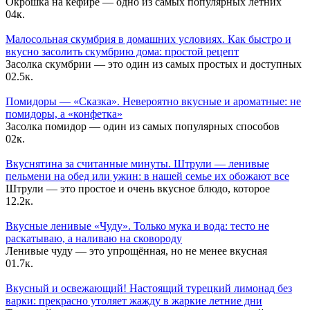
Окрошка на кефире — одно из самых популярных летних
0
4к.
Малосольная скумбрия в домашних условиях. Как быстро и
вкусно засолить скумбрию дома: простой рецепт
Засолка скумбрии — это один из самых простых и доступных
0
2.5к.
Помидоры — «Сказка». Невероятно вкусные и ароматные: не
помидоры, а «конфетка»
Засолка помидор — один из самых популярных способов
0
2к.
Вкуснятина за считанные минуты. Штрули — ленивые
пельмени на обед или ужин: в нашей семье их обожают все
Штрули — это простое и очень вкусное блюдо, которое
1
2.2к.
Вкусные ленивые «Чуду». Только мука и вода: тесто не
раскатываю, а наливаю на сковороду
Ленивые чуду — это упрощённая, но не менее вкусная
0
1.7к.
Вкусный и освежающий! Настоящий турецкий лимонад без
варки: прекрасно утоляет жажду в жаркие летние дни