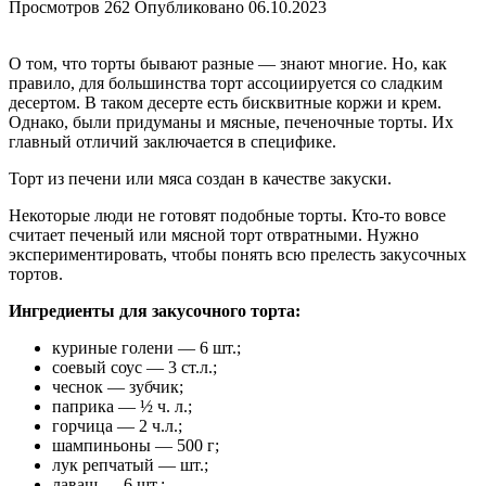
Просмотров
262
Опубликовано
06.10.2023
О том, что торты бывают разные — знают многие. Но, как
правило, для большинства торт ассоциируется со сладким
десертом. В таком десерте есть бисквитные коржи и крем.
Однако, были придуманы и мясные, печеночные торты. Их
главный отличий заключается в специфике.
Торт из печени или мяса создан в качестве закуски.
Некоторые люди не готовят подобные торты. Кто-то вовсе
считает печеный или мясной торт отвратными. Нужно
экспериментировать, чтобы понять всю прелесть закусочных
тортов.
Ингредиенты для закусочного торта:
куриные голени — 6 шт.;
соевый соус — 3 ст.л.;
чеснок — зубчик;
паприка — ½ ч. л.;
горчица — 2 ч.л.;
шампиньоны — 500 г;
лук репчатый — шт.;
лаваш — 6 шт.;