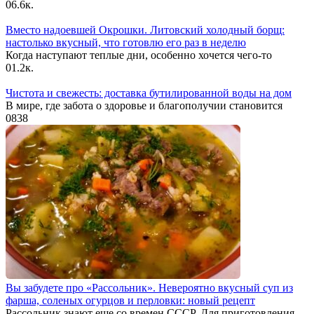
0
6.6к.
Вместо надоевшей Окрошки. Литовский холодный борщ:
настолько вкусный, что готовлю его раз в неделю
Когда наступают теплые дни, особенно хочется чего-то
0
1.2к.
Чистота и свежесть: доставка бутилированной воды на дом
В мире, где забота о здоровье и благополучии становится
0
838
Вы забудете про «Рассольник». Невероятно вкусный суп из
фарша, соленых огурцов и перловки: новый рецепт
Рассольник знают еще со времен СССР. Для приготовления