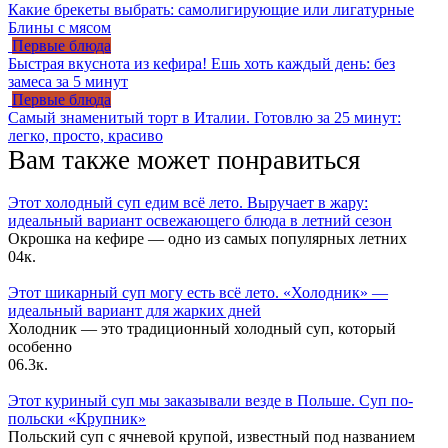
Какие брекеты выбрать: самолигирующие или лигатурные
Блины с мясом
Первые блюда
Быстрая вкуснота из кефира! Ешь хоть каждый день: без
замеса за 5 минут
Первые блюда
Самый знаменитый торт в Италии. Готовлю за 25 минут:
легко, просто, красиво
Вам также может понравиться
Этот холодный суп едим всё лето. Выручает в жару:
идеальный вариант освежающего блюда в летний сезон
Окрошка на кефире — одно из самых популярных летних
0
4к.
Этот шикарный суп могу есть всё лето. «Холодник» —
идеальный вариант для жарких дней
Холодник — это традиционный холодный суп, который
особенно
0
6.3к.
Этот куриный суп мы заказывали везде в Польше. Суп по-
польски «Крупник»
Польский суп с ячневой крупой, известный под названием