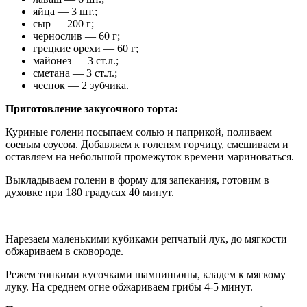
яйца — 3 шт.;
сыр — 200 г;
чернослив — 60 г;
грецкие орехи — 60 г;
майонез — 3 ст.л.;
сметана — 3 ст.л.;
чеснок — 2 зубчика.
Приготовление закусочного торта:
Куриные голени посыпаем солью и паприкой, поливаем
соевым соусом. Добавляем к голеням горчицу, смешиваем и
оставляем на небольшой промежуток времени мариноваться.
Выкладываем голени в форму для запекания, готовим в
духовке при 180 градусах 40 минут.
Нарезаем маленькими кубиками репчатый лук, до мягкости
обжариваем в сковороде.
Режем тонкими кусочками шампиньоны, кладем к мягкому
луку. На среднем огне обжариваем грибы 4-5 минут.