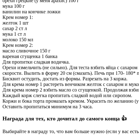
орехи грецкие (у меня арахис) 100 г
мука 100 г
ванилин на кончике ложки
Крем номер 1:
желток 1 шт
сахар 2 ст л
мука 1 ст л
молоко 150 мл
Крем номер 2:
масло сливочное 150 г
вареная сгущенка 1 банка
Для пропитки сладкая водичка.
Орехи измельчить (не сильно). Для теста взбить яйца с сахаро
скорости. Вылить в форму 20 см (смазать). Печь при 170- 180*
Бисквит остудить, достать из формы. Разрезать на 3 коржа.
Для крема номер 1 растереть венчиком желток с сахаром и муко
Для крема номер 2 взбить масло со сгущенкой. Продолжая взби
Каждый корж слегка пропитать сладкой водой или сиропом.
Коржи и бока торта промазать кремом. Украсить по желанию (у 
Оставить пропитаться минимум на 3 часа.
Награда для тех, кто дочитал до самого конца 👍
Выбирайте в награду то, что вам больше нужно (если у вас ест