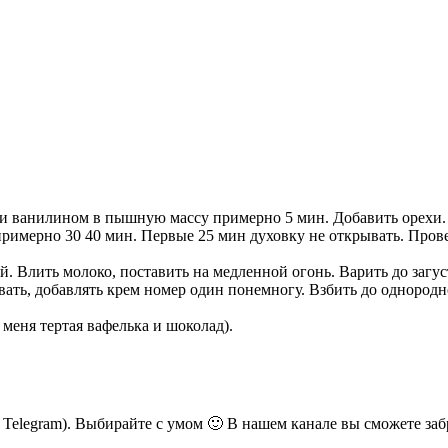
м и ванилином в пышную массу примерно 5 мин. Добавить орехи. 
 примерно 30 40 мин. Первые 25 мин духовку не открывать. Пров
й. Влить молоко, поставить на медленной огонь. Варить до загу
вать, добавлять крем номер один понемногу. Взбить до однородн
меня тертая вафелька и шоколад).
ь Telegram). Выбирайте с умом 🙂 В нашем канале вы сможете заб