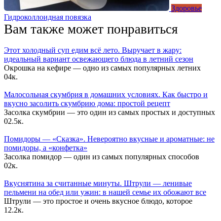
Здоровье
Гидроколлоидная повязка
Вам также может понравиться
Этот холодный суп едим всё лето. Выручает в жару:
идеальный вариант освежающего блюда в летний сезон
Окрошка на кефире — одно из самых популярных летних
0
4к.
Малосольная скумбрия в домашних условиях. Как быстро и
вкусно засолить скумбрию дома: простой рецепт
Засолка скумбрии — это один из самых простых и доступных
0
2.5к.
Помидоры — «Сказка». Невероятно вкусные и ароматные: не
помидоры, а «конфетка»
Засолка помидор — один из самых популярных способов
0
2к.
Вкуснятина за считанные минуты. Штрули — ленивые
пельмени на обед или ужин: в нашей семье их обожают все
Штрули — это простое и очень вкусное блюдо, которое
1
2.2к.