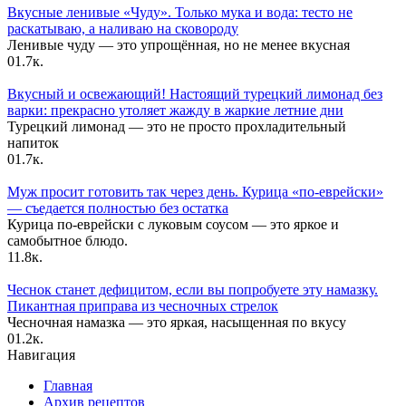
Вкусные ленивые «Чуду». Только мука и вода: тесто не
раскатываю, а наливаю на сковороду
Ленивые чуду — это упрощённая, но не менее вкусная
0
1.7к.
Вкусный и освежающий! Настоящий турецкий лимонад без
варки: прекрасно утоляет жажду в жаркие летние дни
Турецкий лимонад — это не просто прохладительный
напиток
0
1.7к.
Муж просит готовить так через день. Курица «по-еврейски»
— съедается полностью без остатка
Курица по-еврейски с луковым соусом — это яркое и
самобытное блюдо.
1
1.8к.
Чеснок станет дефицитом, если вы попробуете эту намазку.
Пикантная приправа из чесночных стрелок
Чесночная намазка — это яркая, насыщенная по вкусу
0
1.2к.
Навигация
Главная
Архив рецептов