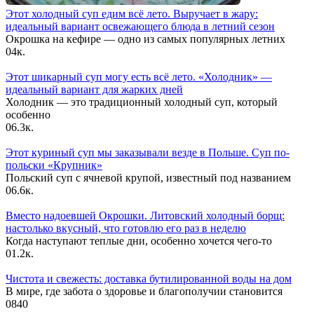
Этот холодный суп едим всё лето. Выручает в жару:
идеальный вариант освежающего блюда в летний сезон
Окрошка на кефире — одно из самых популярных летних
0
4к.
Этот шикарный суп могу есть всё лето. «Холодник» —
идеальный вариант для жарких дней
Холодник — это традиционный холодный суп, который
особенно
0
6.3к.
Этот куриный суп мы заказывали везде в Польше. Суп по-
польски «Крупник»
Польский суп с ячневой крупой, известный под названием
0
6.6к.
Вместо надоевшей Окрошки. Литовский холодный борщ:
настолько вкусный, что готовлю его раз в неделю
Когда наступают теплые дни, особенно хочется чего-то
0
1.2к.
Чистота и свежесть: доставка бутилированной воды на дом
В мире, где забота о здоровье и благополучии становится
0
840