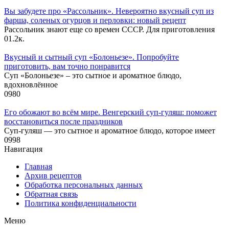
Вы забудете про «Рассольник». Невероятно вкусный суп из
фарша, соленых огурцов и перловки: новый рецепт
Рассольник знают еще со времен СССР. Для приготовления
0
1.2к.
Вкусный и сытный cуп «Болоньезе». Попробуйте
приготовить, вам точно понравится
Суп «Болоньезе» – это сытное и ароматное блюдо,
вдохновлённое
0
980
Его обожают во всём мире. Венгерский суп-гуляш: поможет
восстановиться после праздников
Суп-гуляш — это сытное и ароматное блюдо, которое имеет
0
998
Навигация
Главная
Архив рецептов
Обработка персональных данных
Обратная связь
Политика конфиденциальности
Меню