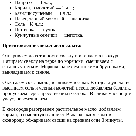
Паприка — 1 ч.л.;
Кориандр молотый — 1 ч.л.;
Базилик сушеный — 1 ч.л.;
Перец черный молотый — щепотка;
Соль – ½ ч.л.;
Петрушка — пучок;
Кунжутные семечки — щепотка.
Приготовление свекольного салата:
Отвариваем до готовности свеклу и очищаем от кожуры.
Натираем свеклу на терке по-корейски, смешиваем с
сахарным песком. Морковь нарезаем тонкими брусочками,
выкладываем к свекле.
Отжимаем сок лимона, выливаем в салат. В отдельную чашу
высыпаем соль и черный молотый перец, добавляем базилик,
пропускаем через пресс зубчики чеснока. Выливаем в специи
уксус, перемешиваем.
В сковороде разогреваем растительное масло, добавляем
кориандр и молотую паприку. Выкладываем салат в
сковороду, обжариваем овощи на среднем огне 3 минуты.