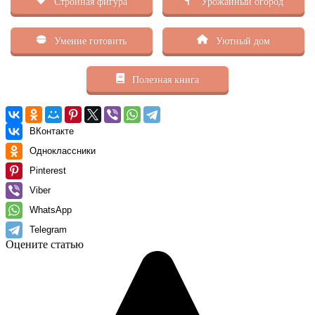
Стройная фигура
Урожайный огород
Умение готовить
Уютный дом
Полезная книга
ВКонтакте
Одноклассники
Pinterest
Viber
WhatsApp
Telegram
Оцените статью