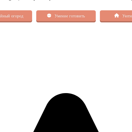
йный огород
Умение готовить
Уютн