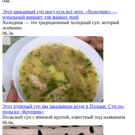
0
4к.
Этот шикарный суп могу есть всё лето. «Холодник» —
идеальный вариант для жарких дней
Холодник — это традиционный холодный суп, который
особенно
0
6.3к.
Этот куриный суп мы заказывали везде в Польше. Суп по-
польски «Крупник»
Польский суп с ячневой крупой, известный под названием
0
6.6к.