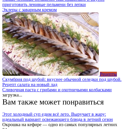
приготовить ленивые пельмени без лепки
Эклеры с заварным кремом
Рецепты
Скумбрия под шубой: вкуснее обычной селедки под шубой.
Рецепт салата на новый лад
Сливочная паста с грибами и охотничьими колбасками
загрузка...
Вам также может понравиться
Этот холодный суп едим всё лето. Выручает в жару:
идеальный вариант освежающего блюда в летний сезон
Окрошка на кефире — одно из самых популярных летних