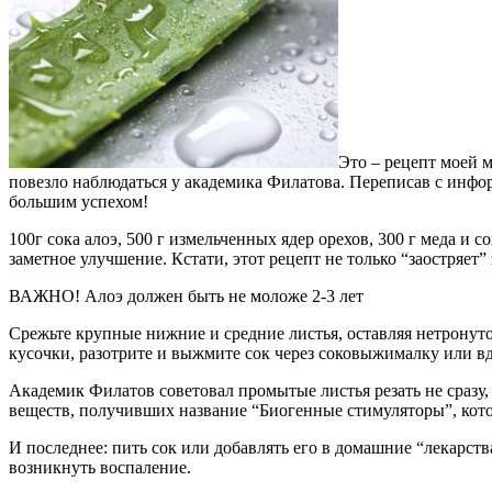
Это – рецепт моей м
повезло наблюдаться у академика Филатова. Переписав с инфор
большим успехом!
100г сока алоэ, 500 г измельченных ядер орехов, 300 г меда и 
заметное улучшение. Кстати, этот рецепт не только “заостряет”
ВАЖНО! Алоэ должен быть не моложе 2-3 лет
Срежьте крупные нижние и средние листья, оставляя нетронутой
кусочки, разотрите и выжмите сок через соковыжималку или 
Академик Филатов советовал промытые листья резать не сразу, 
веществ, получивших название “Биогенные стимуляторы”, котор
И последнее: пить сок или добавлять его в домашние “лекарств
возникнуть воспаление.