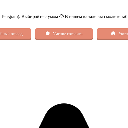
ь Telegram). Выбирайте с умом 🙂 В нашем канале вы сможете заб
йный огород
Умение готовить
Уютн