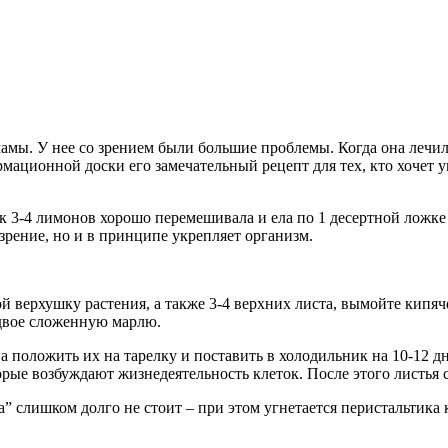
амы. У нее со зрением были большие проблемы. Когда она лечила
мационной доски его замечательный рецепт для тех, кто хочет у
сок 3-4 лимонов хорошо перемешивала и ела по 1 десертной ложке 
 зрение, но и в принципе укрепляет организм.
 верхушку растения, а также 3-4 верхних листа, вымойте кипяче
вдвое сложенную марлю.
а положить их на тарелку и поставить в холодильник на 10-12 д
ые возбуждают жизнедеятельность клеток. После этого листья с
а” слишком долго не стоит – при этом угнетается перистальтика