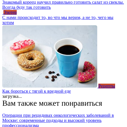
Знакомый кореец научил правильно готовить салат из свеклы.
Всегда буду так готовить
Эзотер
С нами происходит то, во что мы верим, а не то, чего мы
хотим
Рецепты
Как бороться с тягой к вредной еде
загрузка...
Вам также может понравиться
Операции при рецидивах онкологических заболеваний в
Москве: современные подходы и высокий уровень
профессионализма