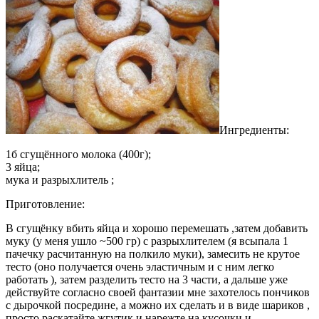
Ингредиенты:
1б сгущённого молока (400г);
3 яйца;
мука и разрыхлитель ;
Приготовление:
В сгущёнку вбить яйца и хорошо перемешать ,затем добавить
муку (у меня ушло ~500 гр) с разрыхлителем (я всыпала 1
пачечку расчитанную на полкило муки), замесить не крутое
тесто (оно получается очень эластичным и с ним легко
работать ), затем разделить тесто на 3 части, а дальше уже
действуйте согласно своей фантазии мне захотелось пончиков
с дырочкой посредине, а можно их сделать и в виде шариков ,
просто раскатайте жгутик и нарежте на кусочки и