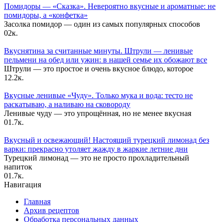
Помидоры — «Сказка». Невероятно вкусные и ароматные: не
помидоры, а «конфетка»
Засолка помидор — один из самых популярных способов
0
2к.
Вкуснятина за считанные минуты. Штрули — ленивые
пельмени на обед или ужин: в нашей семье их обожают все
Штрули — это простое и очень вкусное блюдо, которое
1
2.2к.
Вкусные ленивые «Чуду». Только мука и вода: тесто не
раскатываю, а наливаю на сковороду
Ленивые чуду — это упрощённая, но не менее вкусная
0
1.7к.
Вкусный и освежающий! Настоящий турецкий лимонад без
варки: прекрасно утоляет жажду в жаркие летние дни
Турецкий лимонад — это не просто прохладительный
напиток
0
1.7к.
Навигация
Главная
Архив рецептов
Обработка персональных данных