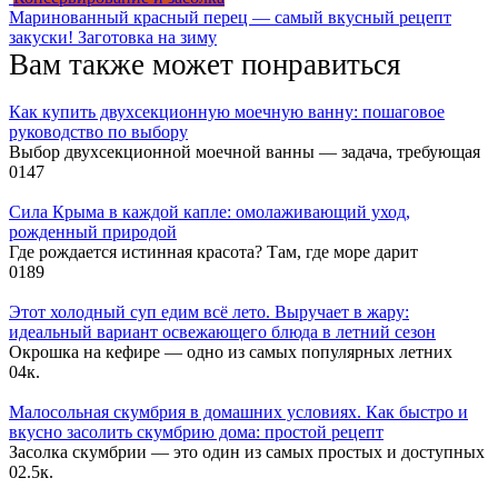
Маринованный красный перец — самый вкусный рецепт
закуски! Заготовка на зиму
Вам также может понравиться
Как купить двухсекционную моечную ванну: пошаговое
руководство по выбору
Выбор двухсекционной моечной ванны — задача, требующая
0
147
Сила Крыма в каждой капле: омолаживающий уход,
рожденный природой
Где рождается истинная красота? Там, где море дарит
0
189
Этот холодный суп едим всё лето. Выручает в жару:
идеальный вариант освежающего блюда в летний сезон
Окрошка на кефире — одно из самых популярных летних
0
4к.
Малосольная скумбрия в домашних условиях. Как быстро и
вкусно засолить скумбрию дома: простой рецепт
Засолка скумбрии — это один из самых простых и доступных
0
2.5к.