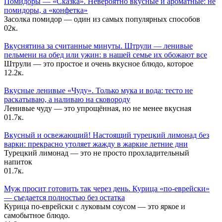
Помидоры — «Сказка». Невероятно вкусные и ароматные: не
помидоры, а «конфетка»
Засолка помидор — один из самых популярных способов
0
2к.
Вкуснятина за считанные минуты. Штрули — ленивые
пельмени на обед или ужин: в нашей семье их обожают все
Штрули — это простое и очень вкусное блюдо, которое
1
2.2к.
Вкусные ленивые «Чуду». Только мука и вода: тесто не
раскатываю, а наливаю на сковороду
Ленивые чуду — это упрощённая, но не менее вкусная
0
1.7к.
Вкусный и освежающий! Настоящий турецкий лимонад без
варки: прекрасно утоляет жажду в жаркие летние дни
Турецкий лимонад — это не просто прохладительный
напиток
0
1.7к.
Муж просит готовить так через день. Курица «по-еврейски»
— съедается полностью без остатка
Курица по-еврейски с луковым соусом — это яркое и
самобытное блюдо.