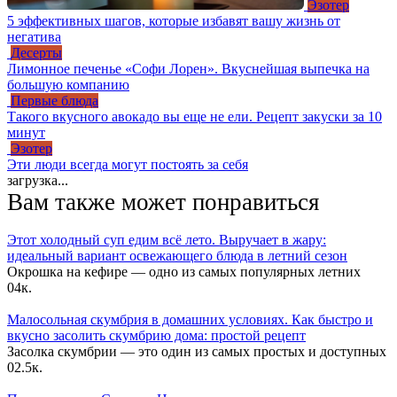
Эзотер
5 эффективных шагов, которые избавят вашу жизнь от
негатива
Десерты
Лимонное печенье «Софи Лорен». Вкуснейшая выпечка на
большую компанию
Первые блюда
Такого вкусного авокадо вы еще не ели. Рецепт закуски за 10
минут
Эзотер
Эти люди всегда могут постоять за себя
загрузка...
Вам также может понравиться
Этот холодный суп едим всё лето. Выручает в жару:
идеальный вариант освежающего блюда в летний сезон
Окрошка на кефире — одно из самых популярных летних
0
4к.
Малосольная скумбрия в домашних условиях. Как быстро и
вкусно засолить скумбрию дома: простой рецепт
Засолка скумбрии — это один из самых простых и доступных
0
2.5к.