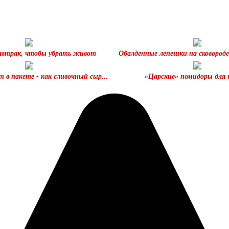
завтрак, чтобы убрать живот
Обалденные лепешки на сковороде
 в пакете - как сливочный сыр...
«Царские» помидоры для 