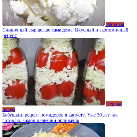
Рецепты
Сливочный сыр делаю сама дома. Вкусный и экономичный
рецепт
Первые
блюда
Бабушкин рецепт помидоров в капусте. Уже 30 лет так
готовлю: зимой пальчики оближешь