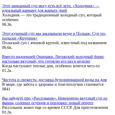
Этот шикарный суп могу есть всё лето. «Холодник» —
идеальный вариант для жарких дней
Холодник — это традиционный холодный суп, который
особенно
0
6.3к.
Этот куриный суп мы заказывали везде в Польше. Суп по-
польски «Крупник»
Польский суп с ячневой крупой, известный под названием
0
6.6к.
Вместо надоевшей Окрошки. Литовский холодный борщ:
настолько вкусный, что готовлю его раз в неделю
Когда наступают теплые дни, особенно хочется чего-то
0
1.2к.
Чистота и свежесть: доставка бутилированной воды на дом
В мире, где забота о здоровье и благополучии становится
0
841
Вы забудете про «Рассольник». Невероятно вкусный суп из
фарша, соленых огурцов и перловки: новый рецепт
Рассольник знают еще со времен СССР. Для приготовления
0
1.2к.