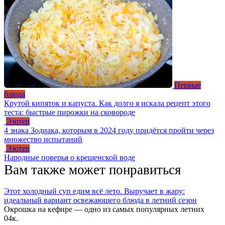
Первые
блюда
Крутой кипяток и капуста. Как долго я искала рецепт этого
теста: быстрые пирожки на сковороде
Эзотер
4 знака Зодиака, которым в 2024 году придётся пройти через
множество испытаний
Эзотер
Народные поверья о крещенской воде
Вам также может понравиться
Этот холодный суп едим всё лето. Выручает в жару:
идеальный вариант освежающего блюда в летний сезон
Окрошка на кефире — одно из самых популярных летних
0
4к.