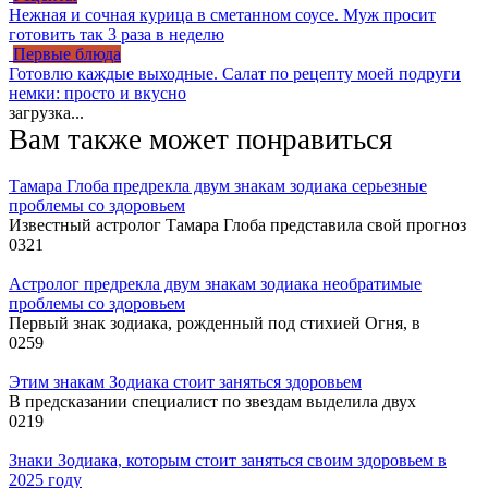
Нежная и сочная курица в сметанном соусе. Муж просит
готовить так 3 раза в неделю
Первые блюда
Готовлю каждые выходные. Салат по рецепту моей подруги
немки: просто и вкусно
загрузка...
Вам также может понравиться
Тамара Глоба предрекла двум знакам зодиака серьезные
проблемы со здоровьем
Известный астролог Тамара Глоба представила свой прогноз
0
321
Астролог предрекла двум знакам зодиака необратимые
проблемы со здоровьем
Первый знак зодиака, рожденный под стихией Огня, в
0
259
Этим знакам Зодиака стоит заняться здоровьем
В предсказании специалист по звездам выделила двух
0
219
Знаки Зодиака, которым стоит заняться своим здоровьем в
2025 году