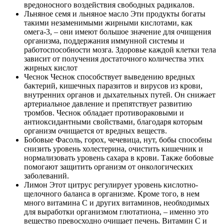
вредоносного воздействия свободных радикалов.
Льняное семя и льняное масло Эти продукты богаты
такими незаменимыми жирными кислотами, как
омега-3, – они имеют большое значение для очищения
организма, поддержания иммунной системы и
работоспособности мозга. Здоровье каждой клетки тела
зависит от получения достаточного количества этих
жирных кислот
Чеснок Чеснок способствует выведению вредных
бактерий, кишечных паразитов и вирусов из крови,
внутренних органов и дыхательных путей. Он снижает
артериальное давление и препятствует развитию
тромбов. Чеснок обладает противораковыми и
антиоксидантными свойствами, благодаря которым
организм очищается от вредных веществ.
Бобовые Фасоль, горох, чечевица, нут, бобы способны
снизить уровень холестерина, очистить кишечник и
нормализовать уровень сахара в крови. Также бобовые
помогают защитить организм от онкологических
заболеваний.
Лимон Этот цитрус регулирует уровень кислотно-
щелочного баланса в организме. Кроме того, в нем
много витамина С и других витаминов, необходимых
для выработки организмом глютатиона, – именно это
вещество превосходно очищает печень. Витамин С и