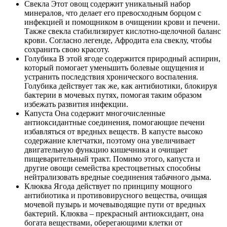
Свекла Этот овощ содержит уникальный набор
минералов, что делает его превосходным борцом с
инфекцией и помощником в очищении крови и печени.
Также свекла стабилизирует кислотно-щелочной баланс
крови. Согласно легенде, Афродита ела свеклу, чтобы
сохранить свою красоту.
Голубика В этой ягоде содержится природный аспирин,
который помогает уменьшить болевые ощущения и
устранить последствия хронического воспаления.
Голубика действует так же, как антибиотики, блокируя
бактерии в мочевых путях, помогая таким образом
избежать развития инфекции.
Капуста Она содержит многочисленные
антиоксидантные соединения, помогающие печени
избавляться от вредных веществ. В капусте высоко
содержание клетчатки, поэтому она увеличивает
двигательную функцию кишечника и очищает
пищеварительный тракт. Помимо этого, капуста и
другие овощи семейства крестоцветных способны
нейтрализовать вредные соединения табачного дыма.
Клюква Ягода действует по принципу мощного
антибиотика и противовирусного вещества, очищая
мочевой пузырь и мочевыводящие пути от вредных
бактерий. Клюква – прекрасный антиоксидант, она
богата веществами, оберегающими клетки от