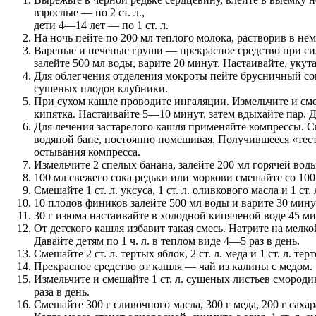
взрослые — по 2 ст. л.,
дети 4—14 лет — по 1 ст. л.
На ночь пейте по 200 мл теплого молока, растворив в нем 1
Вареные и печеные груши — прекрасное средство при си
залейте 500 мл воды, варите 20 минут. Настаивайте, укутав
Для облегчения отделения мокроты пейте брусничный сок 
сушеных плодов клубники.
При сухом кашле проводите ингаляции. Измельчите и смешайт
кипятка. Настаивайте 5—10 минут, затем вдыхайте пар. 
Для лечения застарелого кашля применяйте компрессы. Смеша
водяной бане, постоянно помешивая. Получившееся «тест
остывания компресса.
Измельчите 2 спелых банана, залейте 200 мл горячей воды
100 мл свежего сока редьки или моркови смешайте со 100 м
Смешайте 1 ст. л. уксуса, 1 ст. л. оливкового масла и 1 
10 плодов фиников залейте 500 мл воды и варите 30 мин
30 г изюма настаивайте в холодной кипяченой воде 45 ми
От детского кашля избавит такая смесь. Натрите на мелко
Давайте детям по 1 ч. л. в теплом виде 4—5 раз в день.
Смешайте 2 ст. л. тертых яблок, 2 ст. л. меда и 1 ст. л. т
Прекрасное средство от кашля — чай из калины с медом.
Измельчите и смешайте 1 ст. л. сушеных листьев смородины
раза в день.
Смешайте 300 г сливочного масла, 300 г меда, 200 г саха