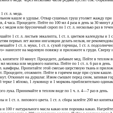
 ст. л. меда.
льном кашле и удушье. Отвар сушеных груш утоляет жажду при 
, 4 часа. Процедите. Пейте по 100 мл 4 раза в день за 30 минут 
с медом или брусничный сироп по 1 ст. л. несколько раз в тече
е 1 ст. л. листьев эвкалипта, 1 ст. л. цветков календулы и 1 ст.
Детям первых лет жизни ингаляции делать нельзя, не рекомендов
йте 1 ст. л. муки, 1 ст. л. сухой горчицы, 1 ст. л. подсолнечного
о» нанесите на марлевую повязку и приложите к груди. Сверху
, кипятите 10 минут. Процедите, добавьте мед. Пейте в теплом в
л молока или медового напитка. Пейте по 1 ст. л. 6 раз в день.
ст. л. камфоры. Пропитайте этой смесью шерстяную ткань и прилож
ут. Процедите, отожмите. Пейте в горячем виде при сухом кашл
нут. Откиньте на дуршлаг. Изюм съешьте перед сном, запивая г
й терке 1 яблоко, 1 луковицу и 1 морковь приблизительно одинако
ертого лука. Принимайте в теплом виде по 1 ч. л. 4—7 раз в день.
 и 1 ст. л. липового цвета. 1 ст. л. сбора залейте 200 мл кипят
ра и 100 г натурального масла какао или порошка какао. Нагрейт