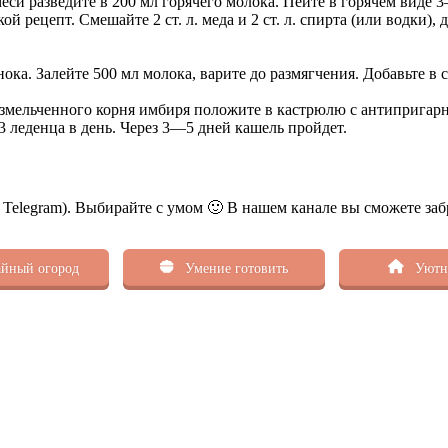
смеси разведите в 200 мл горячего молока. Пейте в горячем виде 3
рецепт. Смешайте 2 ст. л. меда и 2 ст. л. спирта (или водки), д
ока. Залейте 500 мл молока, варите до размягчения. Добавьте в 
. измельченного корня имбиря положите в кастрюлю с антипригар
3 леденца в день. Через 3—5 дней кашель пройдет.
ь Telegram). Выбирайте с умом 🙂 В нашем канале вы сможете заб
йный огород
Умение готовить
Уютн