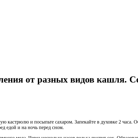
ления от разных видов кашля. С
ю кастрюлю и посыпьте сахаром. Запекайте в духовке 2 часа. О
ед едой и на ночь перед сном.
много меда. Через несколько часов редька пустит сок. Образовав