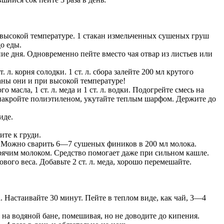
высокой температуре. 1 стакан измельченных сушеных груш
до еды.
ние дня. Одновременно пейте вместо чая отвар из листьев или
 л. корня солодки. 1 ст. л. сбора залейте 200 мл крутого
аны они и при высокой температуре!
 масла, 1 ст. л. меда и 1 ст. л. водки. Подогрейте смесь на
 накройте полиэтиленом, укутайте теплым шарфом. Держите до
иде.
ите к груди.
е. Можно сварить 6—7 сушеных фиников в 200 мл молока.
орячим молоком. Средство помогает даже при сильном кашле.
вого веса. Добавьте 2 ст. л. меда, хорошо перемешайте.
ка. Настаивайте 30 минут. Пейте в теплом виде, как чай, 3—4
е на водяной бане, помешивая, но не доводите до кипения.