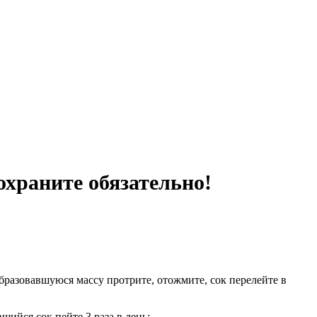
охраните обязательно!
бразовавшуюся массу протрите, отожмите, сок перелейте в
шийся сок пейте 3 раза в день: