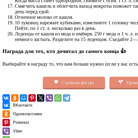
Когда масса станет однородной, снимите с огня. 1 ст. л. 
Смягчить кашель и облегчить выход мокроты поможет такой 
день перед едой.
Огненное молоко от кашля.
10 луковиц нарежьте кубиками, измельчите 1 головку чесн
Пейте, по 1 ст. л. несколько раз в день.
Леденцы от кашля из меда и имбиря. 250 г меда и 1 ч. л
немного застыть. Разделите на 15 леденцов. Съедайте 2—
Награда для тех, кто дочитал до самого конца 👍
Выбирайте в награду то, что вам больше нужно (если у вас ест
Стройная фигура
Урожа
ВКонтакте
Одноклассники
Pinterest
Viber