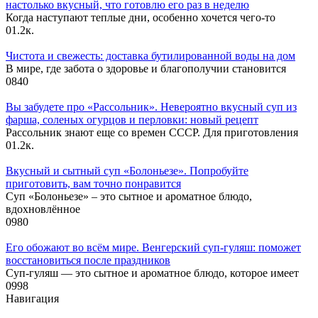
настолько вкусный, что готовлю его раз в неделю
Когда наступают теплые дни, особенно хочется чего-то
0
1.2к.
Чистота и свежесть: доставка бутилированной воды на дом
В мире, где забота о здоровье и благополучии становится
0
840
Вы забудете про «Рассольник». Невероятно вкусный суп из
фарша, соленых огурцов и перловки: новый рецепт
Рассольник знают еще со времен СССР. Для приготовления
0
1.2к.
Вкусный и сытный cуп «Болоньезе». Попробуйте
приготовить, вам точно понравится
Суп «Болоньезе» – это сытное и ароматное блюдо,
вдохновлённое
0
980
Его обожают во всём мире. Венгерский суп-гуляш: поможет
восстановиться после праздников
Суп-гуляш — это сытное и ароматное блюдо, которое имеет
0
998
Навигация