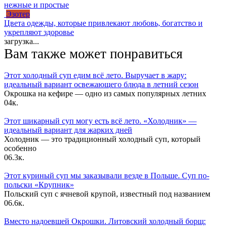
нежные и простые
Эзотер
Цвета одежды, которые привлекают любовь, богатство и
укрепляют здоровье
загрузка...
Вам также может понравиться
Этот холодный суп едим всё лето. Выручает в жару:
идеальный вариант освежающего блюда в летний сезон
Окрошка на кефире — одно из самых популярных летних
0
4к.
Этот шикарный суп могу есть всё лето. «Холодник» —
идеальный вариант для жарких дней
Холодник — это традиционный холодный суп, который
особенно
0
6.3к.
Этот куриный суп мы заказывали везде в Польше. Суп по-
польски «Крупник»
Польский суп с ячневой крупой, известный под названием
0
6.6к.
Вместо надоевшей Окрошки. Литовский холодный борщ: