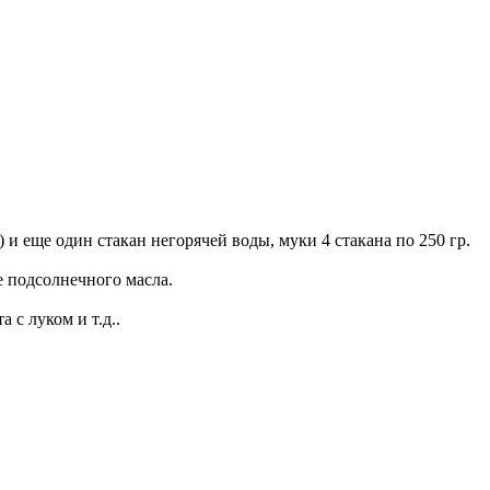
 и еще один стакан негорячей воды, муки 4 стакана по 250 гр.
е подсолнечного масла.
 с луком и т.д..