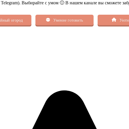
ь Telegram). Выбирайте с умом 🙂 В нашем канале вы сможете заб
йный огород
Умение готовить
Уютн