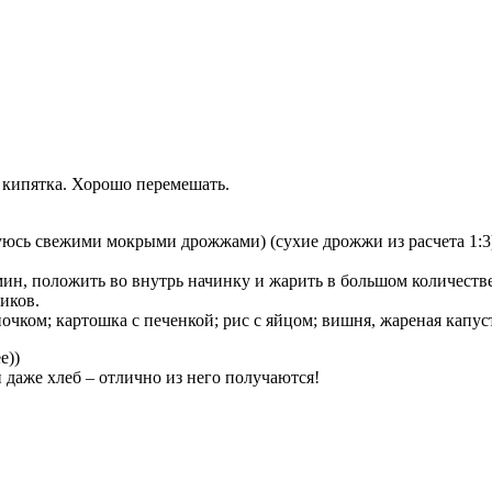
о кипятка. Хорошо перемешать.
зуюсь свежими мокрыми дрожжами) (сухие дрожжи из расчета 1:3)
мин, положить во внутрь начинку и жарить в большом количеств
иков.
ком; картошка с печенкой; рис с яйцом; вишня, жареная капуста
е))
 и даже хлеб – отлично из него получаются!