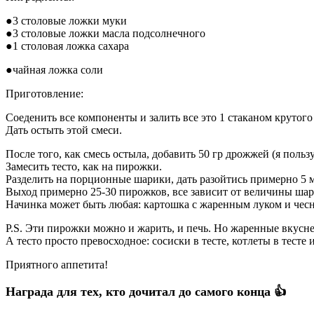
●3 столовые ложки муки
●3 столовые ложки масла подсолнечного
●1 столовая ложка сахара
●чайная ложка соли
Приготовление:
Соеденить все компоненты и залить все это 1 стаканом крутог
Дать остыть этой смеси.
После того, как смесь остыла, добавить 50 гр дрожжей (я поль
Замесить тесто, как на пирожки.
Разделить на порционные шарики, дать разойтись примерно 5 
Выход примерно 25-30 пирожков, все зависит от величины шар
Начинка может быть любая: картошка с жаренным луком и чесноч
P.S. Эти пирожки можно и жарить, и печь. Но жаренные вкусне
А тесто просто превосходное: сосиски в тесте, котлеты в тесте
Приятного аппетита!
Награда для тех, кто дочитал до самого конца 👍