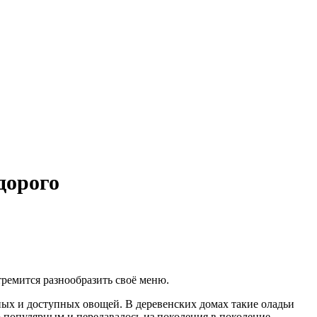
дорого
тремится разнообразить своё меню.
ных и доступных овощей. В деревенских домах такие оладьи
о популярным и передавалось из поколения в поколение.