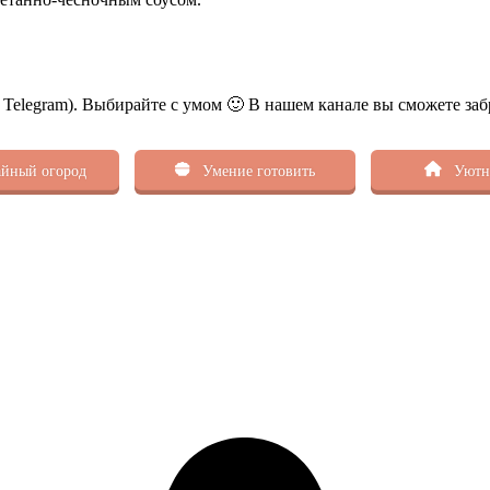
ь Telegram). Выбирайте с умом 🙂 В нашем канале вы сможете заб
йный огород
Умение готовить
Уютн