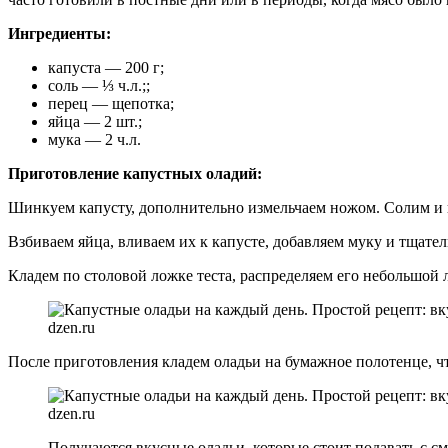
Ингредиенты:
капуста — 200 г;
соль — ⅓ ч.л.;;
перец — щепотка;
яйца — 2 шт.;
мука — 2 ч.л.
Приготовление капустных оладий:
Шинкуем капусту, дополнительно измельчаем ножом. Солим и п
Взбиваем яйца, вливаем их к капусте, добавляем муку и тщате
Кладем по столовой ложке теста, распределяем его небольшой 
dzen.ru
После приготовления кладем оладьи на бумажное полотенце, 
dzen.ru
Получаются вкусные оладьи, которые стоит подавать с с