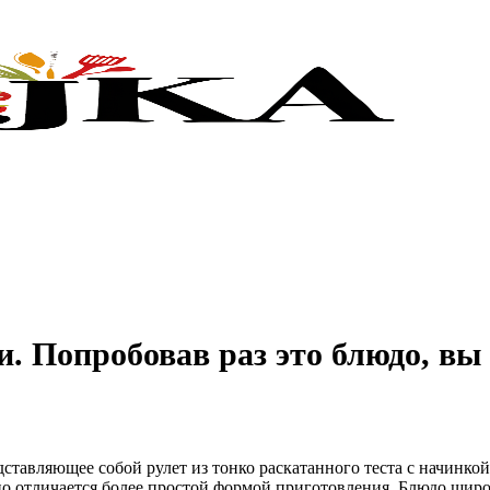
 Попробовав раз это блюдо, вы б
ставляющее собой рулет из тонко раскатанного теста с начинко
 но отличается более простой формой приготовления. Блюдо широ