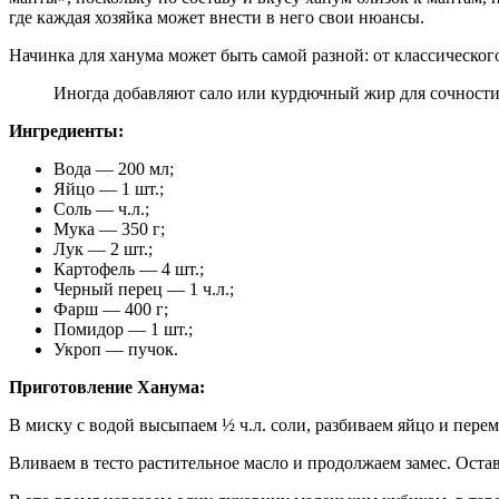
где каждая хозяйка может внести в него свои нюансы.
Начинка для ханума может быть самой разной: от классическог
Иногда добавляют сало или курдючный жир для сочности
Ингредиенты:
Вода — 200 мл;
Яйцо — 1 шт.;
Соль — ч.л.;
Мука — 350 г;
Лук — 2 шт.;
Картофель — 4 шт.;
Черный перец — 1 ч.л.;
Фарш — 400 г;
Помидор — 1 шт.;
Укроп — пучок.
Приготовление Ханума:
В миску с водой высыпаем ½ ч.л. соли, разбиваем яйцо и пере
Вливаем в тесто растительное масло и продолжаем замес. Оста