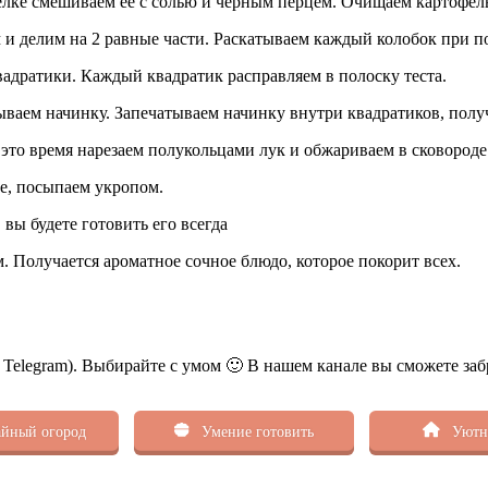
елке смешиваем ее с солью и черным перцем. Очищаем картофель
и делим на 2 равные части. Раскатываем каждый колобок при по
адратики. Каждый квадратик расправляем в полоску теста.
ываем начинку. Запечатываем начинку внутри квадратиков, полу
это время нарезаем полукольцами лук и обжариваем в сковороде
те, посыпаем укропом.
 Получается ароматное сочное блюдо, которое покорит всех.
ь Telegram). Выбирайте с умом 🙂 В нашем канале вы сможете заб
йный огород
Умение готовить
Уютн