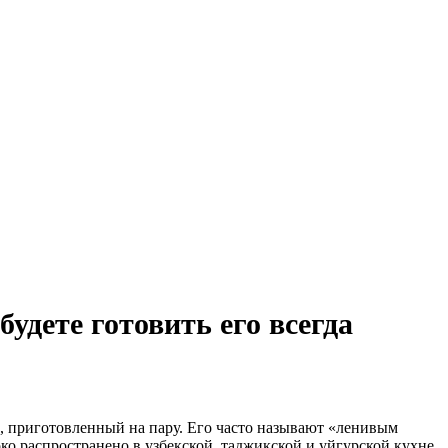
удете готовить его всегда
й, приготовленный на пару. Его часто называют «ленивым
ко распространено в узбекской, таджикской и уйгурской кухне,