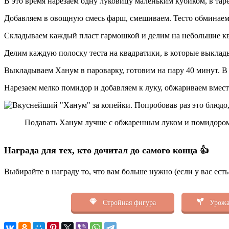
В это время нарезаем одну луковицу маленьким кубиком, в тар
Добавляем в овощную смесь фарш, смешиваем. Тесто обминаем 
Складываем каждый пласт гармошкой и делим на небольшие кв
Делим каждую полоску теста на квадратики, в которые выклад
Выкладываем Ханум в пароварку, готовим на пару 40 минут. В 
Нарезаем мелко помидор и добавляем к луку, обжариваем вмес
Подавать Ханум лучше с обжаренным луком и помидором.
Награда для тех, кто дочитал до самого конца 👍
Выбирайте в награду то, что вам больше нужно (если у вас ест
Стройная фигура
Урожа