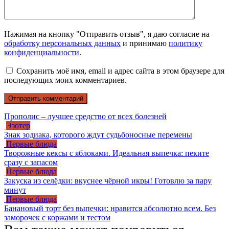
Нажимая на кнопку "Отправить отзыв", я даю согласие на
обработку персональных данных
и принимаю
политику
конфиденциальности
.
Сохранить моё имя, email и адрес сайта в этом браузере для
последующих моих комментариев.
Прополис – лучшее средство от всех болезней
Эзотер
Знак зодиака, которого ждут судьбоносные перемены
Первые блюда
Творожные кексы с яблоками. Идеальная выпечка: пеките
сразу с запасом
Первые блюда
Закуска из селёдки: вкуснее чёрной икры! Готовлю за пару
минут
Первые блюда
Банановый торт без выпечки: нравится абсолютно всем. Без
заморочек с коржами и тестом