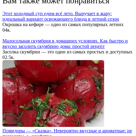
Вам также может понравиться
Этот холодный суп едим всё лето. Выручает в жару:
идеальный вариант освежающего блюда в летний сезон
Окрошка на кефире — одно из самых популярных летних
0
4к.
Малосольная скумбрия в домашних условиях. Как быстро и
вкусно засолить скумбрию дома: простой рецепт
Засолка скумбрии — это один из самых простых и доступных
0
2.5к.
Помидоры — «Сказка». Невероятно вкусные и ароматные: не