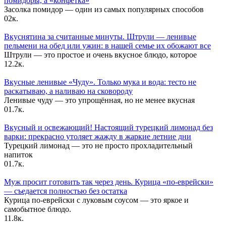
помидоры, а «конфетка»
Засолка помидор — один из самых популярных способов
0
2к.
Вкуснятина за считанные минуты. Штрули — ленивые
пельмени на обед или ужин: в нашей семье их обожают все
Штрули — это простое и очень вкусное блюдо, которое
1
2.2к.
Вкусные ленивые «Чуду». Только мука и вода: тесто не
раскатываю, а наливаю на сковороду
Ленивые чуду — это упрощённая, но не менее вкусная
0
1.7к.
Вкусный и освежающий! Настоящий турецкий лимонад без
варки: прекрасно утоляет жажду в жаркие летние дни
Турецкий лимонад — это не просто прохладительный
напиток
0
1.7к.
Муж просит готовить так через день. Курица «по-еврейски»
— съедается полностью без остатка
Курица по-еврейски с луковым соусом — это яркое и
самобытное блюдо.
1
1.8к.