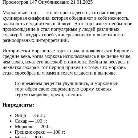
Просмотров
147
Опубликовано
21.01.2025
Морковный торт — это не просто десерт, это настоящая
кулинарная симфония, которая объединяет в себе нежность,
влажность и удивительный вкус. Этот торт имеет необычное
происхождение и стал популярным у людей различных
культур благодаря своей универсальности и возможности
разнообразных интерпретаций.
Исторически морковные торты начали появляться в Европе в
средние века, когда морковь использовалась в выпечке чаще,
чем сахар, из-за его высокой стоимости. Война за ресурсы и
нехватка сахара в тот период привели к тому, что морковь
стала своеобразным заменителем сладости в выпечке.
Со временем рецепты улучшились, и морковный
торт обрел свою современную форму, сочетая
тертую морковь, орехи, специи.
Ингредиенты:
Яйца — 3 шт.;
Сахар — 100 г;
Морковь — 200 г;
Грецкие орехи — 100 г;
Мука — 200 г;