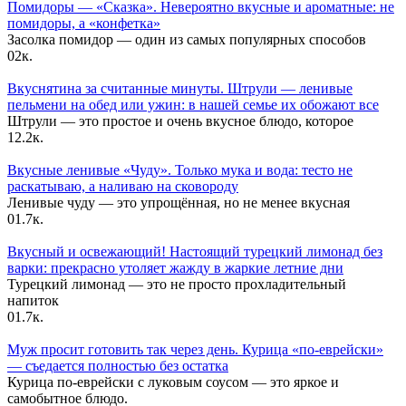
Помидоры — «Сказка». Невероятно вкусные и ароматные: не
помидоры, а «конфетка»
Засолка помидор — один из самых популярных способов
0
2к.
Вкуснятина за считанные минуты. Штрули — ленивые
пельмени на обед или ужин: в нашей семье их обожают все
Штрули — это простое и очень вкусное блюдо, которое
1
2.2к.
Вкусные ленивые «Чуду». Только мука и вода: тесто не
раскатываю, а наливаю на сковороду
Ленивые чуду — это упрощённая, но не менее вкусная
0
1.7к.
Вкусный и освежающий! Настоящий турецкий лимонад без
варки: прекрасно утоляет жажду в жаркие летние дни
Турецкий лимонад — это не просто прохладительный
напиток
0
1.7к.
Муж просит готовить так через день. Курица «по-еврейски»
— съедается полностью без остатка
Курица по-еврейски с луковым соусом — это яркое и
самобытное блюдо.