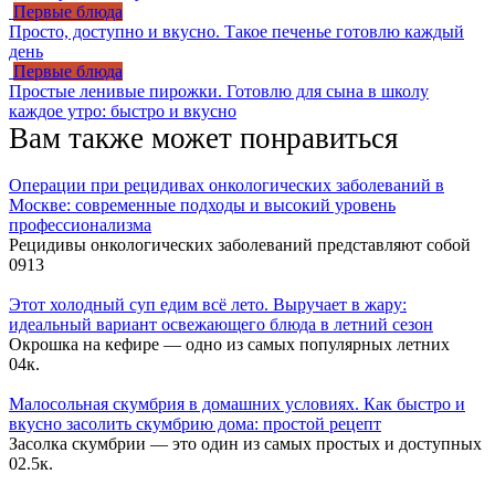
Первые блюда
Просто, доступно и вкусно. Такое печенье готовлю каждый
день
Первые блюда
Простые ленивые пирожки. Готовлю для сына в школу
каждое утро: быстро и вкусно
Вам также может понравиться
Операции при рецидивах онкологических заболеваний в
Москве: современные подходы и высокий уровень
профессионализма
Рецидивы онкологических заболеваний представляют собой
0
913
Этот холодный суп едим всё лето. Выручает в жару:
идеальный вариант освежающего блюда в летний сезон
Окрошка на кефире — одно из самых популярных летних
0
4к.
Малосольная скумбрия в домашних условиях. Как быстро и
вкусно засолить скумбрию дома: простой рецепт
Засолка скумбрии — это один из самых простых и доступных
0
2.5к.