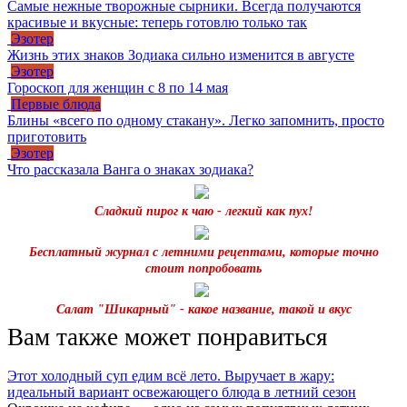
Самые нежные творожные сырники. Всегда получаются
красивые и вкусные: теперь готовлю только так
Эзотер
Жизнь этих знаков Зодиака сильно изменится в августе
Эзотер
Гороскоп для женщин с 8 по 14 мая
Первые блюда
Блины «всего по одному стакану». Легко запомнить, просто
приготовить
Эзотер
Что рассказала Ванга о знаках зодиака?
Сладкий пирог к чаю - легкий как пух!
Бесплатный журнал с летними рецептами, которые точно
стоит попробовать
Салат "Шикарный" - какое название, такой и вкус
Вам также может понравиться
Этот холодный суп едим всё лето. Выручает в жару:
идеальный вариант освежающего блюда в летний сезон