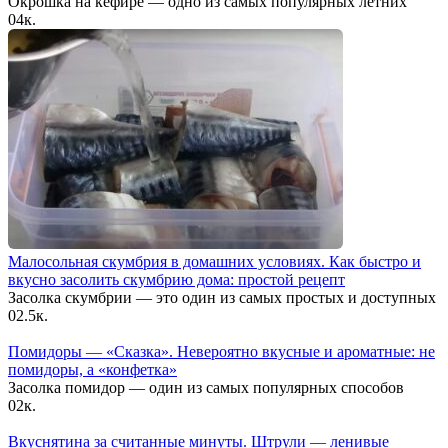
Окрошка на кефире — одно из самых популярных летних
0
4к.
Малосольная скумбрия в домашних условиях. Как быстро и
вкусно засолить скумбрию дома: простой рецепт
Засолка скумбрии — это один из самых простых и доступных
0
2.5к.
Помидоры — «Сказка». Невероятно вкусные и ароматные: не
помидоры, а «конфетка»
Засолка помидор — один из самых популярных способов
0
2к.
Вкуснятина за считанные минуты. Штрули — ленивые