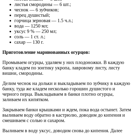
листья смородины — 6 шт.;
чеснок — 6 зубчиков;
перец душистый;
горчица зерновая — 1.5 ч.л.;
вода — 1250 мл;
уксус 9 % — 250 мл;
соль — 1 ст. л.;
сахар — 130 г.
Приготовление маринованных огурцов:
Промываем огурцы, удаляем у них плодоножки. В каждую
банку кладем по зонтику укропа, лавровому листу, листу
вишни, смородины.
Делим чеснок на дольки и выкладываем по зубчику в каждую
банку, туда же кладем несколько горошин душистого и
черного перца. Выкладываем в банки плотно огурцы,
заливаем их кипятком.
Закрываем банки крышками и ждем, пока вода остынет. Затем
выливаем воду обратно в кастрюлю, доводим до кипения и
смешиваем с солью и сахаром.
Выливаем в воду уксус, доводим снова до кипения. Далее