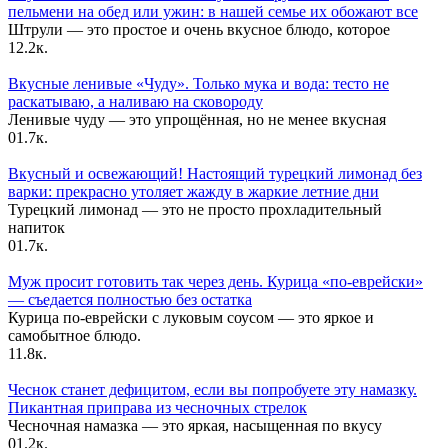
пельмени на обед или ужин: в нашей семье их обожают все
Штрули — это простое и очень вкусное блюдо, которое
1
2.2к.
Вкусные ленивые «Чуду». Только мука и вода: тесто не
раскатываю, а наливаю на сковороду
Ленивые чуду — это упрощённая, но не менее вкусная
0
1.7к.
Вкусный и освежающий! Настоящий турецкий лимонад без
варки: прекрасно утоляет жажду в жаркие летние дни
Турецкий лимонад — это не просто прохладительный
напиток
0
1.7к.
Муж просит готовить так через день. Курица «по-еврейски»
— съедается полностью без остатка
Курица по-еврейски с луковым соусом — это яркое и
самобытное блюдо.
1
1.8к.
Чеснок станет дефицитом, если вы попробуете эту намазку.
Пикантная приправа из чесночных стрелок
Чесночная намазка — это яркая, насыщенная по вкусу
0
1.2к.