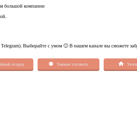
ой.
ь Telegram). Выбирайте с умом 🙂 В нашем канале вы сможете заб
йный огород
Умение готовить
Уютн