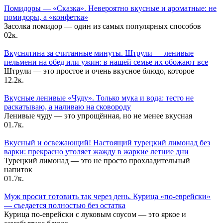
Помидоры — «Сказка». Невероятно вкусные и ароматные: не
помидоры, а «конфетка»
Засолка помидор — один из самых популярных способов
0
2к.
Вкуснятина за считанные минуты. Штрули — ленивые
пельмени на обед или ужин: в нашей семье их обожают все
Штрули — это простое и очень вкусное блюдо, которое
1
2.2к.
Вкусные ленивые «Чуду». Только мука и вода: тесто не
раскатываю, а наливаю на сковороду
Ленивые чуду — это упрощённая, но не менее вкусная
0
1.7к.
Вкусный и освежающий! Настоящий турецкий лимонад без
варки: прекрасно утоляет жажду в жаркие летние дни
Турецкий лимонад — это не просто прохладительный
напиток
0
1.7к.
Муж просит готовить так через день. Курица «по-еврейски»
— съедается полностью без остатка
Курица по-еврейски с луковым соусом — это яркое и