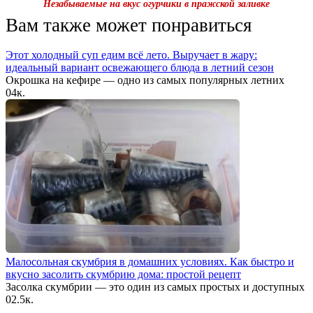
Незабываемые на вкус огурчики в пражской заливке
Вам также может понравиться
Этот холодный суп едим всё лето. Выручает в жару:
идеальный вариант освежающего блюда в летний сезон
Окрошка на кефире — одно из самых популярных летних
0
4к.
Малосольная скумбрия в домашних условиях. Как быстро и
вкусно засолить скумбрию дома: простой рецепт
Засолка скумбрии — это один из самых простых и доступных
0
2.5к.