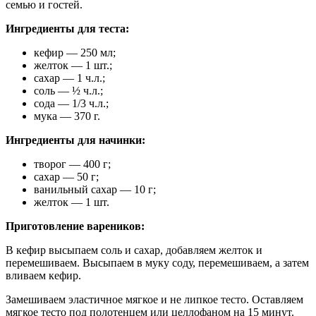
семью и гостей.
Ингредиенты для теста:
кефир — 250 мл;
желток — 1 шт.;
сахар — 1 ч.л.;
соль — ½ ч.л.;
сода — 1/3 ч.л.;
мука — 370 г.
Ингредиенты для начинки:
творог — 400 г;
сахар — 50 г;
ванильный сахар — 10 г;
желток — 1 шт.
Приготовление вареников:
В кефир высыпаем соль и сахар, добавляем желток и
перемешиваем. Высыпаем в муку соду, перемешиваем, а затем
вливаем кефир.
Замешиваем эластичное мягкое и не липкое тесто. Оставляем
мягкое тесто под полотенцем или целлофаном на 15 минут.