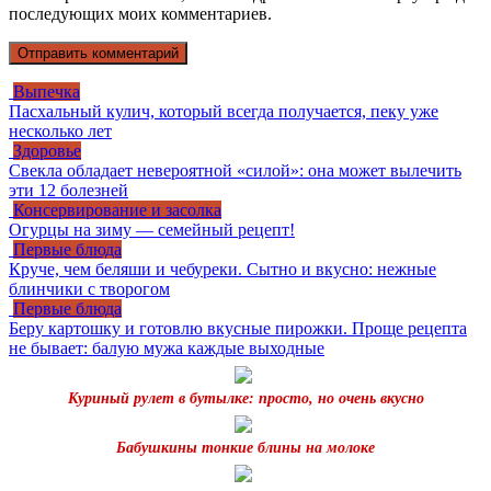
последующих моих комментариев.
Выпечка
Пасхальный кулич, который всегда получается, пеку уже
несколько лет
Здоровье
Свекла обладает невероятной «силой»: она может вылечить
эти 12 болезней
Консервирование и засолка
Огурцы на зиму — семейный рецепт!
Первые блюда
Круче, чем беляши и чебуреки. Сытно и вкусно: нежные
блинчики с творогом
Первые блюда
Беру картошку и готовлю вкусные пирожки. Проще рецепта
не бывает: балую мужа каждые выходные
Куриный рулет в бутылке: просто, но очень вкусно
Бабушкины тонкие блины на молоке