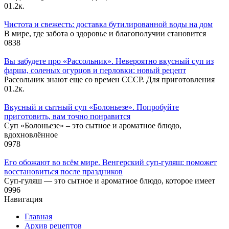
0
1.2к.
Чистота и свежесть: доставка бутилированной воды на дом
В мире, где забота о здоровье и благополучии становится
0
838
Вы забудете про «Рассольник». Невероятно вкусный суп из
фарша, соленых огурцов и перловки: новый рецепт
Рассольник знают еще со времен СССР. Для приготовления
0
1.2к.
Вкусный и сытный cуп «Болоньезе». Попробуйте
приготовить, вам точно понравится
Суп «Болоньезе» – это сытное и ароматное блюдо,
вдохновлённое
0
978
Его обожают во всём мире. Венгерский суп-гуляш: поможет
восстановиться после праздников
Суп-гуляш — это сытное и ароматное блюдо, которое имеет
0
996
Навигация
Главная
Архив рецептов