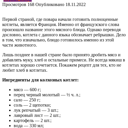
Просмотров
168
Опубликовано
18.11.2022
Первой страной, где повара начали готовить полноценные
котлеты, является Франция. Именно от французского слова
произошло название этого мясного блюда. Однако переводя
дословно, котлета с данного языка обозначает ребрышки. Дело
в том, что изначально, блюдо готовилось именно из этой
части животного.
Лишь позднее в нашей стране было принято дробить мясо и
добавлять муку, хлеб и остальные примеси. Не всегда мякиш в
котлетах хорошо сочетается. Покажем рецепт для тех, кто не
любит хлеб в котлетах.
Ингредиенты для колхозных котлет:
мясо — 600 г;
перец черный молотый — ½ ч. л.;
сало — 250 г;
соль — 2 щепотки;
лук репчатый — 3 шт.;
лавровый лист — 2 шт.;
картофель — 2 шт.;
вода — 330 мл;