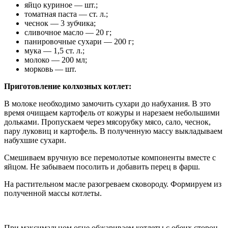
яйцо куриное — шт.;
томатная паста — ст. л.;
чеснок — 3 зубчика;
сливочное масло — 20 г;
панировочные сухари — 200 г;
мука — 1,5 ст. л.;
молоко — 200 мл;
морковь — шт.
Приготовление колхозных котлет:
В молоке необходимо замочить сухари до набухания. В это
время очищаем картофель от кожуры и нарезаем небольшими
дольками. Пропускаем через мясорубку мясо, сало, чеснок,
пару луковиц и картофель. В полученную массу выкладываем
набухшие сухари.
Смешиваем вручную все перемолотые компоненты вместе с
яйцом. Не забываем посолить и добавить перец в фарш.
На растительном масле разогреваем сковороду. Формируем из
полученной массы котлеты.
При максимальном огне обжариваем котлеты с обеих сторон