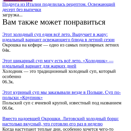
Подруга из Италии поделилась рецептом. Освежающий
десерт без выпечки
загрузка...
Вам также может понравиться
Этот холодный суп едим всё лето. Выручает в жару:
идеальный вариант освежающего блюда в летний сезон
Окрошка на кефире — одно из самых популярных летних
0
4к.
Этот шикарный суп могу есть всё лето. «Холодник» —
идеальный вариант для жарких дней
Холодник — это традиционный холодный суп, который
особенно
0
6.3к.
Этот куриный суп мы заказывали везде в Польше. Суп по-
польски «Крупник»
Польский суп с ячневой крупой, известный под названием
0
6.6к.
Вместо надоевшей Окрошки. Литовский холодный борщ:
настолько вкусный, что готовлю его раз в неделю
Когда наступают теплые дни, особенно хочется чего-то