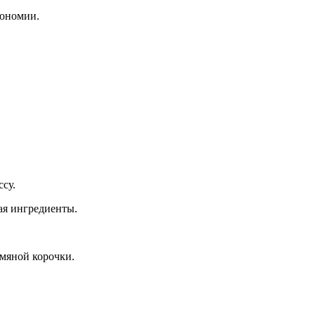
рономии.
су.
ая ингредиенты.
умяной корочки.