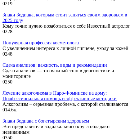
0
219
Знаки Зодиака, которым стоит заняться своим здоровьем в
2025 году
Кому точно нужно позаботиться о себе Известный астролог
0
228
Популярная профессия косметолога
С увеличением интереса к личной гигиене, уходу за кожей
0
248
Сдача анализов: важность, виды и рекомендации
Сдача анализов — это важный этап в диагностике и
мониторинге
0
250
Лечение алкоголизма в Наро-Фоминске на дому:
Профессиональная помощь и эффективные методики
Алкоголизм – серьезная проблема, с которой сталкиваются
0
14.6к.
Знаки Зодиака с богатырским здоровьем
Эти представители зодиакального круга обладают
невиданным
0
350