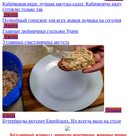
Кабачковая икра: лучшая закуска-салат. Кабачковую икру
готовлю только так
Эзотер
Подробный гороскоп для всех знаков зодиака на сегодня
Эзотер
Главные любимчики госпожи Удачи
Эзотер
3 главных счастливчика августа
Первые
блюда
Бутерброды вкуснее Еврейских. Их всегда мало на столе
Бесплатный журнал с летними рецептами, которые точно