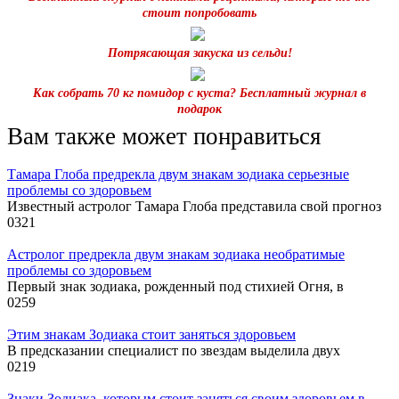
стоит попробовать
Потрясающая закуска из сельди!
Как собрать 70 кг помидор с куста? Бесплатный журнал в
подарок
Вам также может понравиться
Тамара Глоба предрекла двум знакам зодиака серьезные
проблемы со здоровьем
Известный астролог Тамара Глоба представила свой прогноз
0
321
Астролог предрекла двум знакам зодиака необратимые
проблемы со здоровьем
Первый знак зодиака, рожденный под стихией Огня, в
0
259
Этим знакам Зодиака стоит заняться здоровьем
В предсказании специалист по звездам выделила двух
0
219
Знаки Зодиака, которым стоит заняться своим здоровьем в