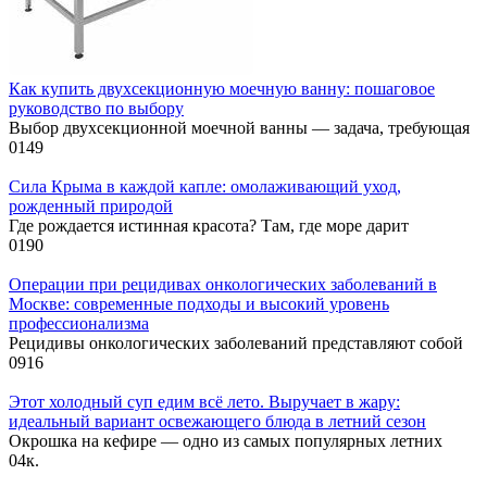
Как купить двухсекционную моечную ванну: пошаговое
руководство по выбору
Выбор двухсекционной моечной ванны — задача, требующая
0
149
Сила Крыма в каждой капле: омолаживающий уход,
рожденный природой
Где рождается истинная красота? Там, где море дарит
0
190
Операции при рецидивах онкологических заболеваний в
Москве: современные подходы и высокий уровень
профессионализма
Рецидивы онкологических заболеваний представляют собой
0
916
Этот холодный суп едим всё лето. Выручает в жару:
идеальный вариант освежающего блюда в летний сезон
Окрошка на кефире — одно из самых популярных летних
0
4к.