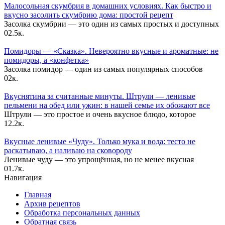
Малосольная скумбрия в домашних условиях. Как быстро и
вкусно засолить скумбрию дома: простой рецепт
Засолка скумбрии — это один из самых простых и доступных
0
2.5к.
Помидоры — «Сказка». Невероятно вкусные и ароматные: не
помидоры, а «конфетка»
Засолка помидор — один из самых популярных способов
0
2к.
Вкуснятина за считанные минуты. Штрули — ленивые
пельмени на обед или ужин: в нашей семье их обожают все
Штрули — это простое и очень вкусное блюдо, которое
1
2.2к.
Вкусные ленивые «Чуду». Только мука и вода: тесто не
раскатываю, а наливаю на сковороду
Ленивые чуду — это упрощённая, но не менее вкусная
0
1.7к.
Навигация
Главная
Архив рецептов
Обработка персональных данных
Обратная связь