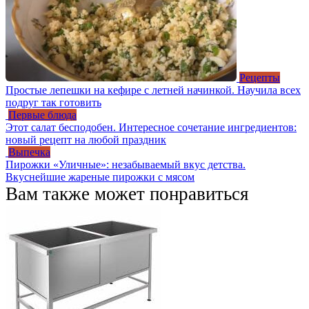
Рецепты
Простые лепешки на кефире с летней начинкой. Научила всех
подруг так готовить
Первые блюда
Этот салат бесподобен. Интересное сочетание ингредиентов:
новый рецепт на любой праздник
Выпечка
Пирожки «Уличные»: незабываемый вкус детства.
Вкуснейшие жареные пирожки с мясом
Вам также может понравиться