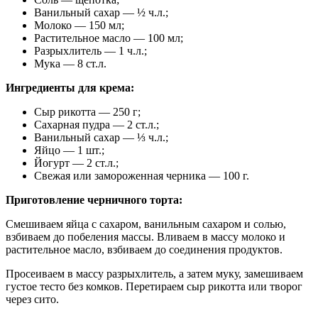
Ванильный сахар — ½ ч.л.;
Молоко — 150 мл;
Растительное масло — 100 мл;
Разрыхлитель — 1 ч.л.;
Мука — 8 ст.л.
Ингредиенты для крема:
Сыр рикотта — 250 г;
Сахарная пудра — 2 ст.л.;
Ванильный сахар — ⅓ ч.л.;
Яйцо — 1 шт.;
Йогурт — 2 ст.л.;
Свежая или замороженная черника — 100 г.
Приготовление черничного торта:
Смешиваем яйца с сахаром, ванильным сахаром и солью,
взбиваем до побеления массы. Вливаем в массу молоко и
растительное масло, взбиваем до соединения продуктов.
Просеиваем в массу разрыхлитель, а затем муку, замешиваем
густое тесто без комков. Перетираем сыр рикотта или творог
через сито.